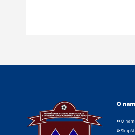
O na
O nam
Skupšt