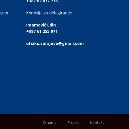
+387 62 877 776
ogram:
Komisija za delegiranje:
Imamović Edin
+387 61 255 971
ufsiks.sarajevo@gmail.com
O nama
Propisi
Kontakt