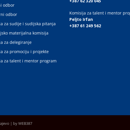
+387 62 320 045
i odbor
Komisija za talent i mentor pr
ni odbor
Peljto Irfan
a za sudije i sudijska pitanja
+387 61 249 562
jsko materijalna komisija
ja za delegiranje
ja za promociju i projekte
ja za talent i mentor program
rajevo |
by WEB387