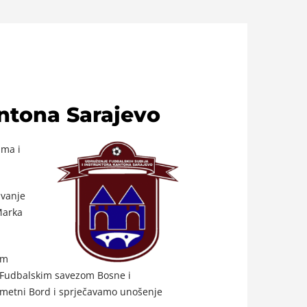
antona Sarajevo
ama i
ivanje
Marka
om
/Fudbalskim savezom Bosne i
gometni Bord i sprječavamo unošenje