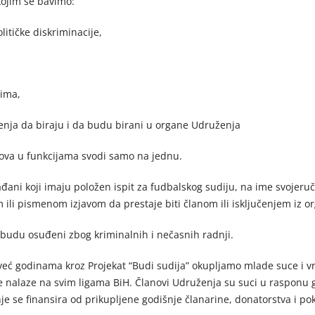
 kojim se bavimo:
litičke diskriminacije,
vima,
nja da biraju i da budu birani u organe Udruženja
ova u funkcijama svodi samo na jednu.
ani koji imaju položen ispit za fudbalskog sudiju, na ime svojeručn
ili pismenom izjavom da prestaje biti članom ili isključenjem iz or
ji budu osuđeni zbog kriminalnih i nečasnih radnji.
već godinama kroz Projekat “Budi sudija” okupljamo mlade suce i vr
 nalaze na svim ligama BiH. Članovi Udruženja su suci u rasponu god
je se finansira od prikupljene godišnje članarine, donatorstva i po