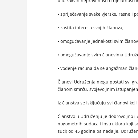
bilo kakvih nepravilnosti u djelatnosti
• spriječavanje svake vjerske, rasne i po
• zaštita interesa svojih članova,
• omogućavanje jednakosti svim člano
• omogućavanje svim članovima Udruže
• vođenje računa da se angažman član
Članovi Udruženja mogu postati svi građ
članom smrću, svojevoljnim istupanjem 
Iz članstva se isključuju svi članovi ko
Članstvo u Udruženju je dobrovoljno i 
nogometnih sudaca i instruktora koji se
suci) od 45 godina pa nadalje. Udružen