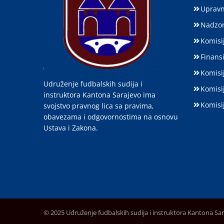
Upravn
Nadzor
Komisij
Finansi
Komisi
Udruženje fudbalskih sudija i
Komisi
instruktora Kantona Sarajevo ima
Komisi
svojstvo pravnog lica sa pravima,
obavezama i odgovornostima na osnovu
Ustava i Zakona.
© 2025 Udruženje fudbalskih sudija i instruktora Kantona Sa