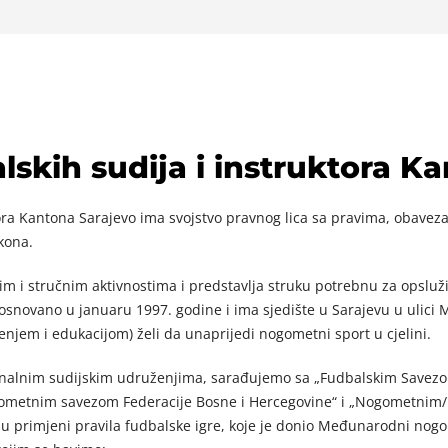
skih sudija i instruktora K
ora Kantona Sarajevo ima svojstvo pravnog lica sa pravima, obavez
kona.
m i stručnim aktivnostima i predstavlja struku potrebnu za opsluž
osnovano u januaru 1997. godine i ima sjedište u Sarajevu u ulici 
enjem i edukacijom) želi da unaprijedi nogometni sport u cjelini.
tonalnim sudijskim udruženjima, sarađujemo sa „Fudbalskim Savez
ogometnim savezom Federacije Bosne i Hercegovine“ i „Nogometnim
 u primjeni pravila fudbalske igre, koje je donio Međunarodni no