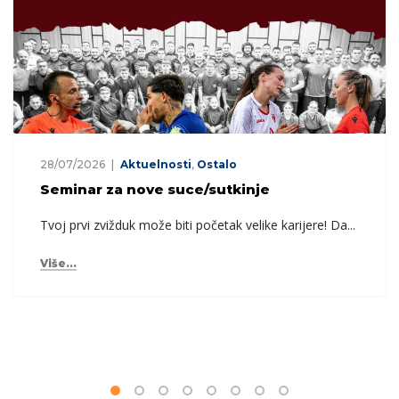
15/07/2026
Aktuelnosti
,
Ostalo
Obavještenje o pomjeranju tre
memorijalnom turniru “Vedran T
Tica”
 karijere! Da...
Obavještavaju se članovi da se sutrašnji
trening pomjera...
Više...