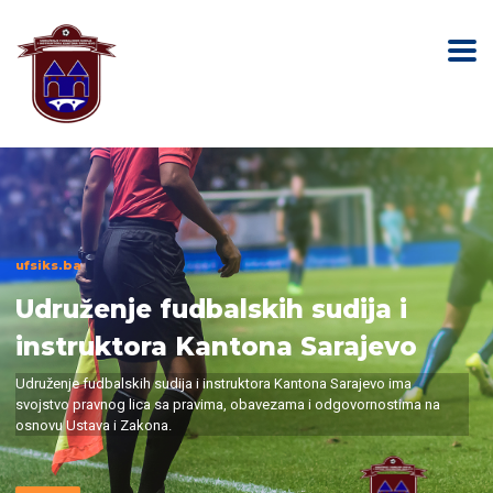
ufsiks.ba
Udruženje fudbalskih sudija i
instruktora Kantona Sarajevo
Udruženje fudbalskih sudija i instruktora Kantona Sarajevo ima
svojstvo pravnog lica sa pravima, obavezama i odgovornostima na
osnovu Ustava i Zakona.