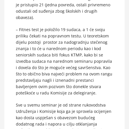
je pristupio 21 (jedna povreda, ostali privremeno
odustali od suđenja zbog školskih i drugih
obaveza).
– Fitnes test je položilo 19 sudaca, a 1 će svoju
priliku čekati na popravnom testu. U teoretskom
dijelu postoji prostor za nadogradnju stečenog
znanja i to će u narednom periodu kao i kod
seniorskih sudaca biti fokus KTMP, kako bi se
izvedba sudaca na narednom seminaru popravila
i dovela do što je moguće većeg savršenstva. Kao
što to obično biva najveći problem na ovom rangu
predstavljaju nagli i iznenadni prestanci
bavljenjem ovim pozivom što donekle stvara
poteškoće u radu Komisije za delegiranje.
Sve u svemu seminar je od strane rukovodstva
Udruženja i Komisije koja ga je sprovela ocijenjen
kao dosta uspješan s obavezom budućeg
dodatnog rada i napora u cilju otklanjanja