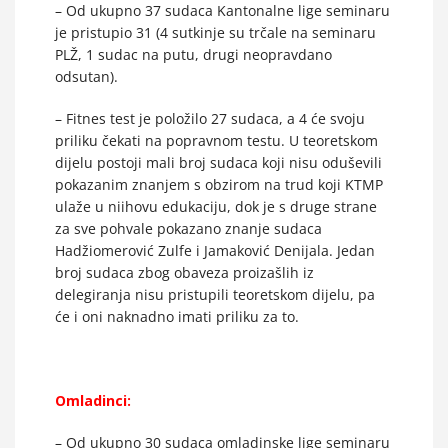
– Od ukupno 37 sudaca Kantonalne lige seminaru
je pristupio 31 (4 sutkinje su trčale na seminaru
PLŽ, 1 sudac na putu, drugi neopravdano
odsutan).
– Fitnes test je položilo 27 sudaca, a 4 će svoju
priliku čekati na popravnom testu. U teoretskom
dijelu postoji mali broj sudaca koji nisu oduševili
pokazanim znanjem s obzirom na trud koji KTMP
ulaže u niihovu edukaciju, dok je s druge strane
za sve pohvale pokazano znanje sudaca
Hadžiomerović Zulfe i Jamaković Denijala. Jedan
broj sudaca zbog obaveza proizašlih iz
delegiranja nisu pristupili teoretskom dijelu, pa
će i oni naknadno imati priliku za to.
Omladinci:
– Od ukupno 30 sudaca omladinske lige seminaru