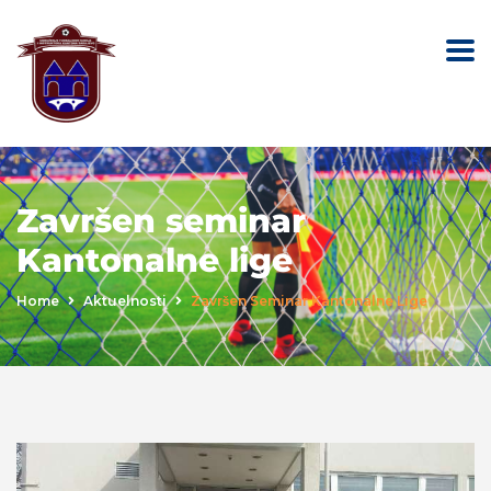
Završen seminar
Kantonalne lige
Home
Aktuelnosti
Završen Seminar Kantonalne Lige