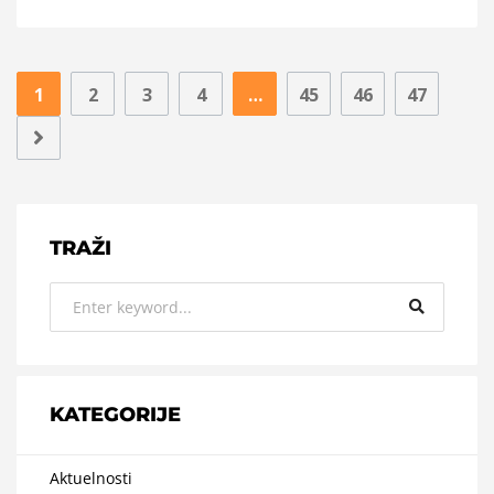
1
2
3
4
…
45
46
47
TRAŽI
KATEGORIJE
Aktuelnosti