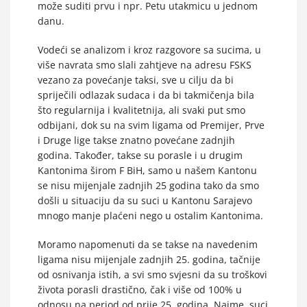
može suditi prvu i npr. Petu utakmicu u jednom
danu.
Vodeći se analizom i kroz razgovore sa sucima, u
više navrata smo slali zahtjeve na adresu FSKS
vezano za povećanje taksi, sve u cilju da bi
spriječili odlazak sudaca i da bi takmičenja bila
što regularnija i kvalitetnija, ali svaki put smo
odbijani, dok su na svim ligama od Premijer, Prve
i Druge lige takse znatno povećane zadnjih
godina. Također, takse su porasle i u drugim
Kantonima širom F BiH, samo u našem Kantonu
se nisu mijenjale zadnjih 25 godina tako da smo
došli u situaciju da su suci u Kantonu Sarajevo
mnogo manje plaćeni nego u ostalim Kantonima.
Moramo napomenuti da se takse na navedenim
ligama nisu mijenjale zadnjih 25. godina, tačnije
od osnivanja istih, a svi smo svjesni da su troškovi
života porasli drastično, čak i više od 100% u
odnosu na period od prije 25. godina. Naime, suci