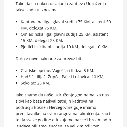
Tako da su nakon usvajanja zahtjeva Udruženja
takse sada u iznosima:
Kantonalna liga: glavni sudija 75 KM, aistent 50
KM, delegat 75 KM,
Omladinska liga: glavni sudija 25 KM, asistent
15 KM, delegat 25 KM,
Pjetlići i cicibani: sudija 10 KM, delegat 10 KM.
Dok će nove naknade za prevoz biti:
Gradske općine, Vogošća i Ilidža: 5 KM,
Hadžići, Ilijaš, Župča, Pale i Lukavica: 10 KM,
Sokolac: 25 KM.
Iako znamo da naše Udruženje godinama iza nas
slovi kao baza najkvalitetnijih kadrova na
području Bosne i Hercegovine gdje imamo
predstavnike na svim rangovima takmičenja, kao i
to da svake godine edukujemo najveći broj mladih
sudaca,bili smoi suočeni sa velikim odlivom