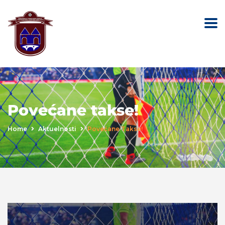
Povećane takse!
Home
Aktuelnosti
Povećane Takse!