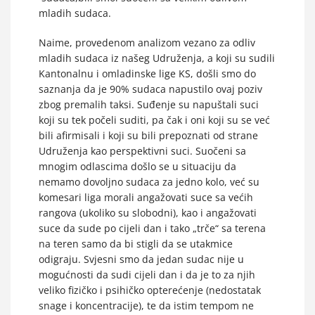
mladih sudaca.
Naime, provedenom analizom vezano za odliv
mladih sudaca iz našeg Udruženja, a koji su sudili
Kantonalnu i omladinske lige KS, došli smo do
saznanja da je 90% sudaca napustilo ovaj poziv
zbog premalih taksi. Suđenje su napuštali suci
koji su tek počeli suditi, pa čak i oni koji su se već
bili afirmisali i koji su bili prepoznati od strane
Udruženja kao perspektivni suci. Suočeni sa
mnogim odlascima došlo se u situaciju da
nemamo dovoljno sudaca za jedno kolo, već su
komesari liga morali angažovati suce sa većih
rangova (ukoliko su slobodni), kao i angažovati
suce da sude po cijeli dan i tako „trče“ sa terena
na teren samo da bi stigli da se utakmice
odigraju. Svjesni smo da jedan sudac nije u
mogućnosti da sudi cijeli dan i da je to za njih
veliko fizičko i psihičko opterećenje (nedostatak
snage i koncentracije), te da istim tempom ne