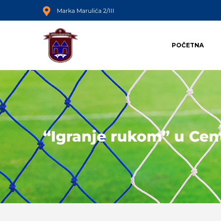
Marka Marulića 2/III
POČETNA
“Igranje rukom” u Cen