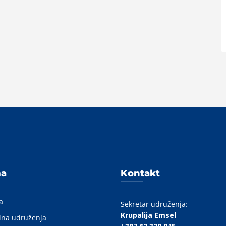
A
ma
Kontakt
a
Sekretar udruženja:
Krupalija Emsel
ina udruženja