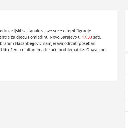
dukacijski sastanak za sve suce o temi “Igranje
Centra za djecu i omladinu Novo Sarajevo u
17,30
sati.
 Ibrahim Hasanbegović namjerava održati poseban
a Udruženja o pitanjima tekuće problematike. Obavezno