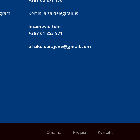
+387 62 877 776
ogram:
Komisija za delegiranje:
Imamović Edin
+387 61 255 971
ufsiks.sarajevo@gmail.com
O nama
Propisi
Kontakt