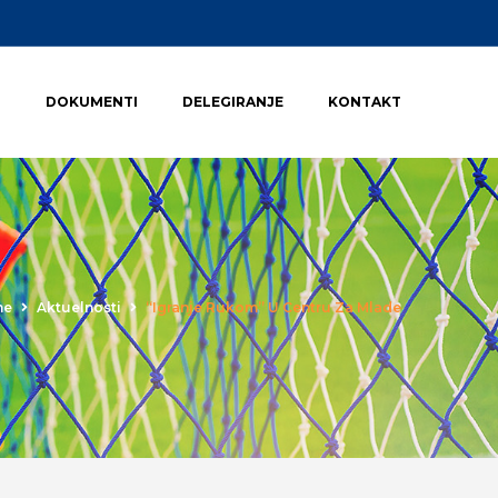
I
DOKUMENTI
DELEGIRANJE
KONTAKT
me
Aktuelnosti
“Igranje Rukom” U Centru Za Mlade