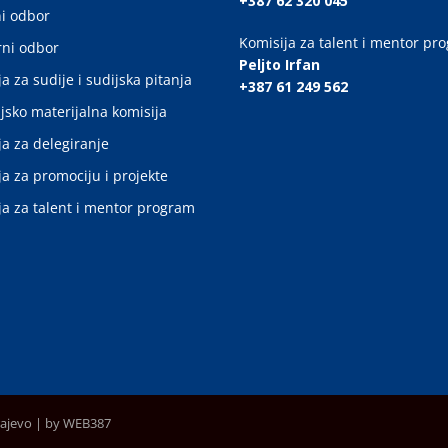
+387 62 320 045
i odbor
Komisija za talent i mentor pr
ni odbor
Peljto Irfan
a za sudije i sudijska pitanja
+387 61 249 562
jsko materijalna komisija
ja za delegiranje
ja za promociju i projekte
ja za talent i mentor program
rajevo |
by WEB387