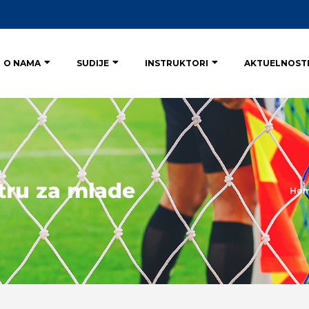
O NAMA
SUDIJE
INSTRUKTORI
AKTUELNOST
tru za mlade
Ho