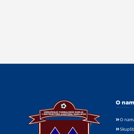
O na
O nam
Skupšt