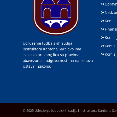
Upravn
Nadzor
Komisij
Finansi
Komisi
Udruženje fudbalskih sudija i
Komisi
instruktora Kantona Sarajevo ima
Komisi
svojstvo pravnog lica sa pravima,
obavezama i odgovornostima na osnovu
Ustava i Zakona.
© 2025 Udruženje fudbalskih sudija i instruktora Kantona Sa