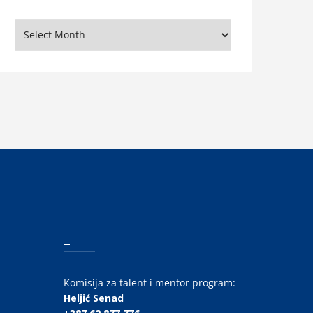
rhiva
_
Komisija za talent i mentor program:
Heljić Senad