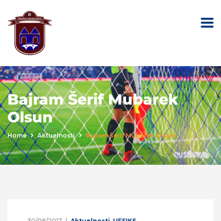
Bajram Šerif Mubarek
Olsun
Home
Aktuelnosti
Bajram Šerif Mubarek Olsun
30/08/2017
Aktuelnosti
,
UFSIKS