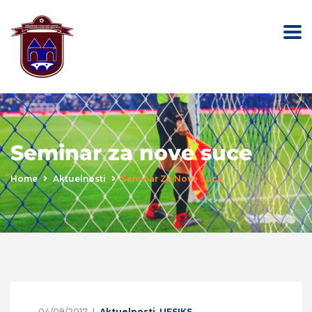
Seminar za nove suce
Home
Aktuelnosti
Seminar Za Nove Suce
04/09/2017
Aktuelnosti
,
UFSIKS