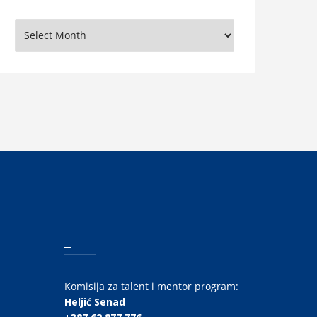
rhiva
_
Komisija za talent i mentor program:
Heljić Senad