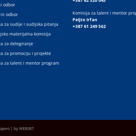
+387 62 320 045
i odbor
Komisija za talent i mentor pr
ni odbor
Peljto Irfan
a za sudije i sudijska pitanja
+387 61 249 562
jsko materijalna komisija
ja za delegiranje
ja za promociju i projekte
ja za talent i mentor program
rajevo |
by WEB387