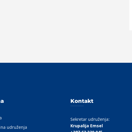
A
ma
Kontakt
a
Sekretar udruženja:
Krupalija Emsel
ina udruženja