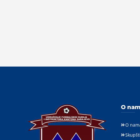
O na
O nam
Skupšt