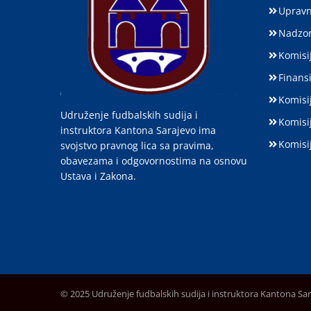
Upravn
Nadzor
Komisij
Finansi
Komisi
Udruženje fudbalskih sudija i
Komisi
instruktora Kantona Sarajevo ima
Komisi
svojstvo pravnog lica sa pravima,
obavezama i odgovornostima na osnovu
Ustava i Zakona.
© 2025 Udruženje fudbalskih sudija i instruktora Kantona Sa