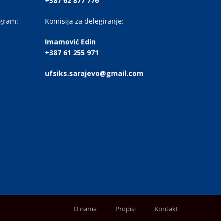
+387 62 877 776
ogram:
Komisija za delegiranje:
Imamović Edin
+387 61 255 971
ufsiks.sarajevo@gmail.com
O nama
Propisi
Kontakt