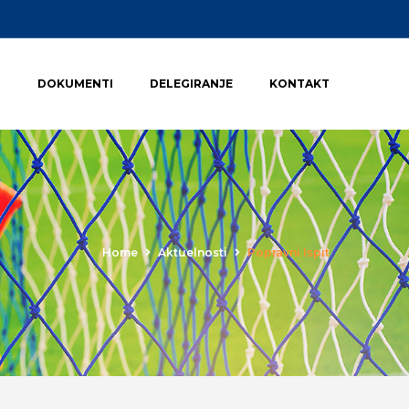
I
DOKUMENTI
DELEGIRANJE
KONTAKT
Home
Aktuelnosti
Popravni Ispit