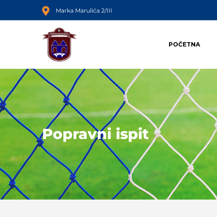
Marka Marulića 2/III
POČETNA
Popravni ispit