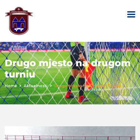
Drugo mjesto na drugom
turniu
Home
Aktuelnosti
Drugo Mjesto Na Drugom Turniu