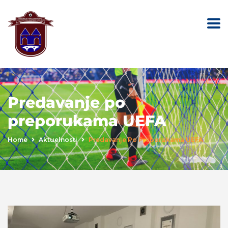
Predavanje po
preporukama UEFA
Home
Aktuelnosti
Predavanje Po Preporukama UEFA