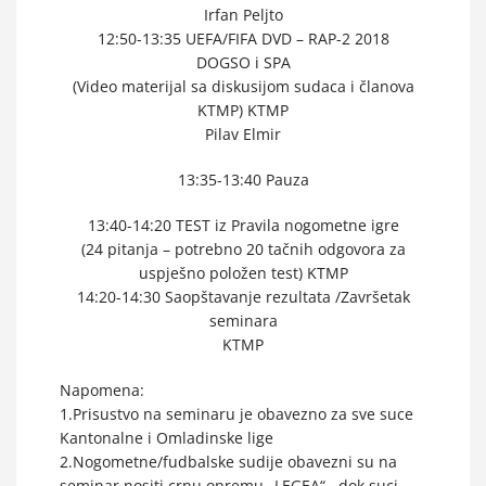
Irfan Peljto
12:50-13:35 UEFA/FIFA DVD – RAP-2 2018
DOGSO i SPA
(Video materijal sa diskusijom sudaca i članova
KTMP) KTMP
Pilav Elmir
13:35-13:40 Pauza
13:40-14:20 TEST iz Pravila nogometne igre
(24 pitanja – potrebno 20 tačnih odgovora za
uspješno položen test) KTMP
14:20-14:30 Saopštavanje rezultata /Završetak
seminara
KTMP
Napomena:
1.Prisustvo na seminaru je obavezno za sve suce
Kantonalne i Omladinske lige
2.Nogometne/fudbalske sudije obavezni su na
seminar nositi crnu opremu „LEGEA“ , dok suci