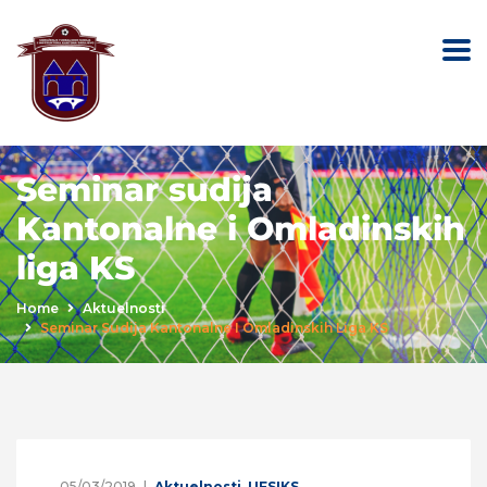
Seminar sudija
Kantonalne i Omladinskih
liga KS
Home
Aktuelnosti
Seminar Sudija Kantonalne I Omladinskih Liga KS
05/03/2019
Aktuelnosti
,
UFSIKS