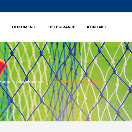
I
DOKUMENTI
DELEGIRANJE
KONTAKT
Home
Aktuelnosti
U Novu Sezonu U Novoj Opremi