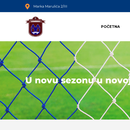
Marka Marulića 2/III
POČETNA
U novu sezonu u novo