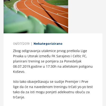
06/07/2019
Nekategorizirano
Zbog odigravanja utakmice prvog pretkola Lige
Prvaka u Utorak između FK Sarajevo i Celtic FC,
planirani trening se pomjera za Ponedeljak
08.07.2019.godine u 17:30h na atletskom poligonu
Koševo.
Isto tako obavještavaju se sudije Premijer i Prve
lige da će na navedenom treningu trčati yo-yo test
tako da za isti mogu ponjeti adekvatnu obuću za
trčanje.