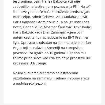
testiranjima, osim Harisa Bakovića koji nije
zadovoljio na testiranju iz poznavanja PNI. Na „A“
listi i ove godine će naše Udruženje predstavljati:
Irfan Peljto, Admir Šehović, Adis Mulahasanović,
Haris Kaljanac i Admir Musić , a na „B“ listi: Enes
Đozić, Đenan Milić, Moamer Čaušević, Amir Kadić,
Haris Baković kao i Emir Zahiragić kojem ovim
putem čestitamo napredovanje na BHT Premijer
ligu. Opravdano odsutan na seminaru je bio Irfan
Peljto koji se nalazi u Armeniji na Europskom
prvenstvu za igrače do 19 godina, i ujedno mu
želimo puno sreće kao i da što bolje predstavi BiH
kao i naše Udruženje.
Našim sudijama čestitamo na ostvarenim
rezultatima na seminaru, i želimo im puno sreće
u nadolazećoj sezoni.