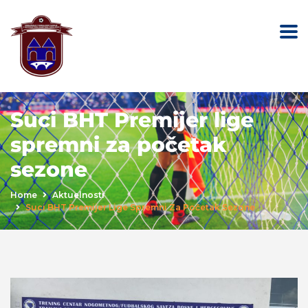
Suci BHT Premijer lige
spremni za početak
sezone
Home
Aktuelnosti
Suci BHT Premijer Lige Spremni Za Početak Sezone