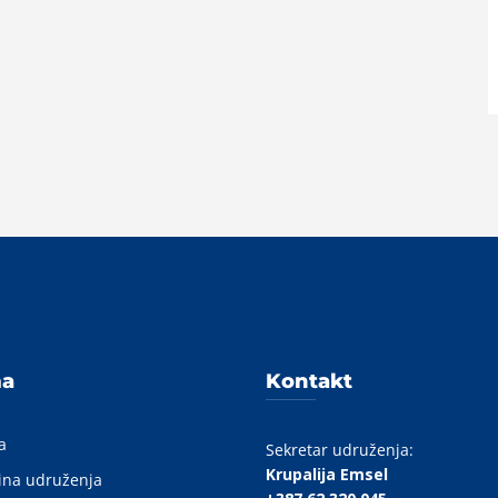
A
ma
Kontakt
a
Sekretar udruženja:
Krupalija Emsel
ina udruženja