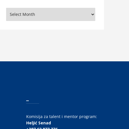
rhiva
_
Komisija za talent i mentor program:
Heljić Senad