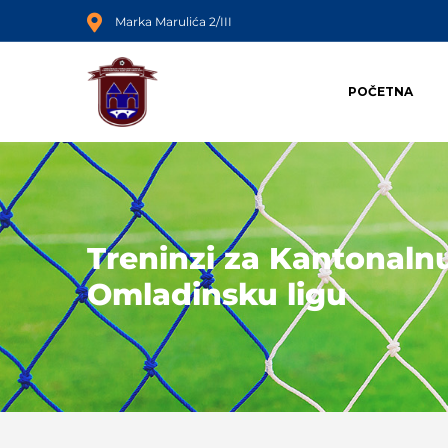
Marka Marulića 2/III
POČETNA
Treninzi za Kantonalnu
Omladinsku ligu