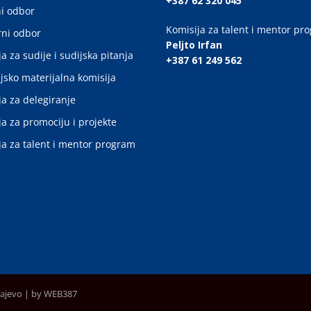
+387 62 320 045
i odbor
Komisija za talent i mentor pr
ni odbor
Peljto Irfan
a za sudije i sudijska pitanja
+387 61 249 562
jsko materijalna komisija
ja za delegiranje
ja za promociju i projekte
ja za talent i mentor program
rajevo |
by WEB387