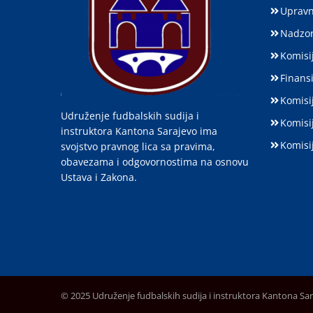
Upravn
Nadzor
Komisij
Finansi
Komisi
Udruženje fudbalskih sudija i
Komisi
instruktora Kantona Sarajevo ima
Komisi
svojstvo pravnog lica sa pravima,
obavezama i odgovornostima na osnovu
Ustava i Zakona.
© 2025 Udruženje fudbalskih sudija i instruktora Kantona Sa