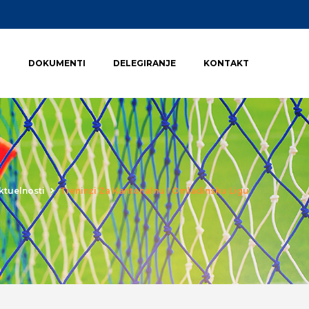
I
DOKUMENTI
DELEGIRANJE
KONTAKT
ktuelnosti
Treninzi Za Kantonalnu I Omladinsku Ligu