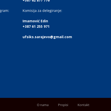
+387 62 877 776
ogram:
Komisija za delegiranje:
Imamović Edin
+387 61 255 971
ufsiks.sarajevo@gmail.com
O nama
Propisi
Kontakt