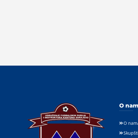
O na
O nam
Skupšt