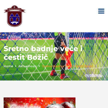
Sretno badnje veče i
čestit Božić
Home
Aktuelnosti
Sretno Badnje Veče I Čestit Božić