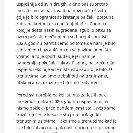
uspješnija od svih drugih, a ono baš suprotno
morali smo se navikavati na novi način života,
gdje je bilo ograničeno kretanje pa čak i potpuna
zabrana kretanja za one “najmlađe”. Godina u
kojoj je dosta naših sugrađana izgubilo bitku sa
ovom pošasti, među njima su i brojni sportisti.
2020. godinu pamtit ćemo po tome da nam je bilo
zabranjeno i ograničeno da se bavimo onim što
volimo, a to je sport, suđenje jer nam je
pandemija pokušala “ukrasti” sport, na sreću nije
uspjela, iako nije više ništa isto kao što je bilo. U
trenutcima kad smo trebali biti na treninzima,
utakmicama, družiti se bili smo “zatvoreni”.
Pored svih problema koji su nas zadesili ipak
možemo smatrati 2020. godinu uspješnom, jer
nismo poklekli pred pandemijom i stali, nego smo
tražili riješenje kako se što prije prilagoditi
trenutnim uslovima. Tako smo u trenutcima kad je
sve bilo zatvoreno, ipak našli način da se družimo,