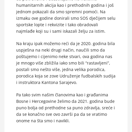
humanitarnih akcija kao i prethodnih godina i još
jednom pokazali da smo spremni pomoći. Na
izmaku ove godine donirali smo SOS dječijem selu
sportske lopte i rekvizite i tako obradovali
najmlađe koji su i sami iskazali želju za istim.
Na kraju ipak možemo reći da je 2020. godina bila
uspješna na neki drugi način, naučili smo da
poštujemo i cijenimo neke stvari, ova godina nas
je mnogo više zbližila iako smo bili “rastavljeni”,
postali smo nešto više, jedna velika porodica,
porodica koja se zove Udruženje fudbalskih sudija
i instruktora Kantona Sarajevo.
Pa tako svim našim članovima kao i građanima
Bosne i Hercegovine želimo da 2021. godina bude
puno bolja od prethodne sa puno zdravlja, sreće i
da se konačno sve ovo završi pa da se vratimo
onome na šta smo i navikli.