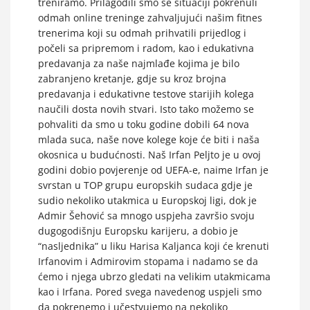
treniramo. Prilagodili smo se situaciji pokrenuli
odmah online treninge zahvaljujući našim fitnes
trenerima koji su odmah prihvatili prijedlog i
počeli sa pripremom i radom, kao i edukativna
predavanja za naše najmlađe kojima je bilo
zabranjeno kretanje, gdje su kroz brojna
predavanja i edukativne testove starijih kolega
naučili dosta novih stvari. Isto tako možemo se
pohvaliti da smo u toku godine dobili 64 nova
mlada suca, naše nove kolege koje će biti i naša
okosnica u budućnosti. Naš Irfan Peljto je u ovoj
godini dobio povjerenje od UEFA-e, naime Irfan je
svrstan u TOP grupu europskih sudaca gdje je
sudio nekoliko utakmica u Europskoj ligi, dok je
Admir Šehović sa mnogo uspjeha završio svoju
dugogodišnju Europsku karijeru, a dobio je
“nasljednika” u liku Harisa Kaljanca koji će krenuti
Irfanovim i Admirovim stopama i nadamo se da
ćemo i njega ubrzo gledati na velikim utakmicama
kao i Irfana. Pored svega navedenog uspjeli smo
da pokrenemo i učestvujemo na nekoliko