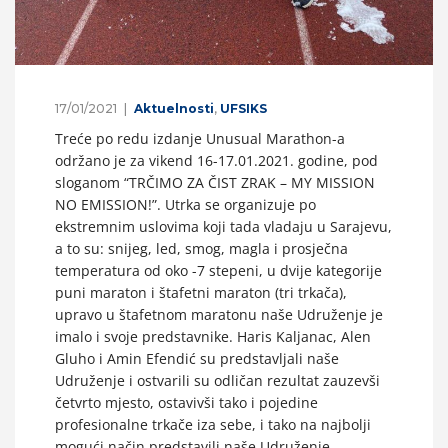
17/01/2021
Aktuelnosti
,
UFSIKS
Treće po redu izdanje Unusual Marathon-a
održano je za vikend 16-17.01.2021. godine, pod
sloganom “TRČIMO ZA ČIST ZRAK – MY MISSION
NO EMISSION!”. Utrka se organizuje po
ekstremnim uslovima koji tada vladaju u Sarajevu,
a to su: snijeg, led, smog, magla i prosječna
temperatura od oko -7 stepeni, u dvije kategorije
puni maraton i štafetni maraton (tri trkača),
upravo u štafetnom maratonu naše Udruženje je
imalo i svoje predstavnike. Haris Kaljanac, Alen
Gluho i Amin Efendić su predstavljali naše
Udruženje i ostvarili su odličan rezultat zauzevši
četvrto mjesto, ostavivši tako i pojedine
profesionalne trkače iza sebe, i tako na najbolji
mogući način predstavili naše Udruženje.