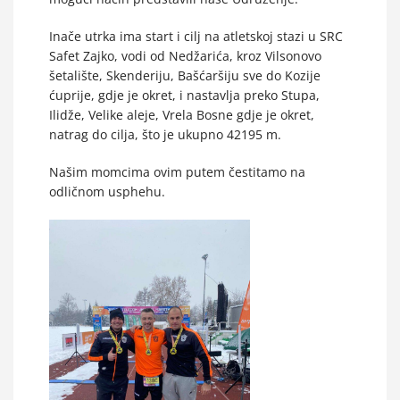
Inače utrka ima start i cilj na atletskoj stazi u SRC
Safet Zajko, vodi od Nedžarića, kroz Vilsonovo
šetalište, Skenderiju, Bašćaršiju sve do Kozije
ćuprije, gdje je okret, i nastavlja preko Stupa,
Ilidže, Velike aleje, Vrela Bosne gdje je okret,
natrag do cilja, što je uk
upno 42195 m.
Našim momcima ovim putem čestitamo na
odličnom usphehu.