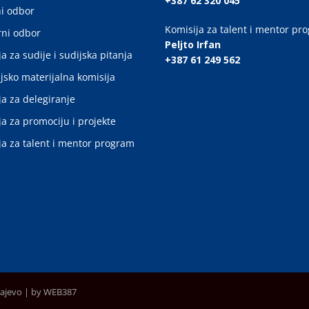
+387 62 320 045
i odbor
Komisija za talent i mentor pr
ni odbor
Peljto Irfan
a za sudije i sudijska pitanja
+387 61 249 562
jsko materijalna komisija
ja za delegiranje
ja za promociju i projekte
ja za talent i mentor program
rajevo |
by WEB387