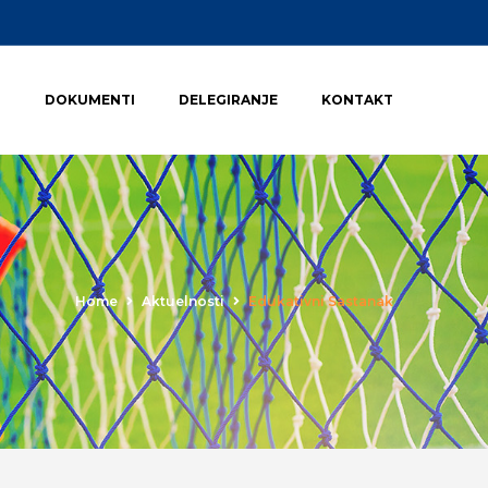
I
DOKUMENTI
DELEGIRANJE
KONTAKT
Home
Aktuelnosti
Edukativni Sastanak