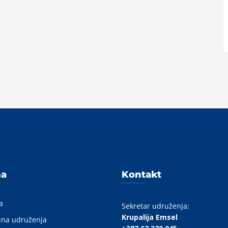
A
ma
Kontakt
a
Sekretar udruženja:
Krupalija Emsel
ina udruženja