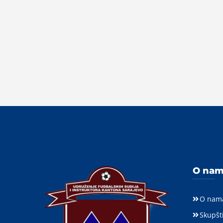
O na
O nam
Skupšt