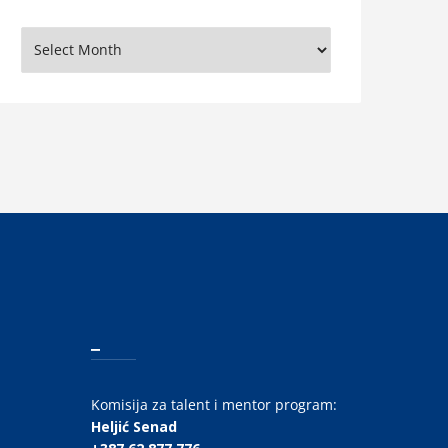
rhiva
_
Komisija za talent i mentor program:
Heljić Senad