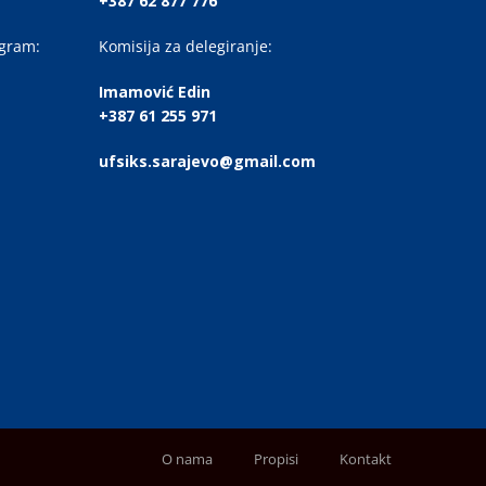
+387 62 877 776
ogram:
Komisija za delegiranje:
Imamović Edin
+387 61 255 971
ufsiks.sarajevo@gmail.com
O nama
Propisi
Kontakt