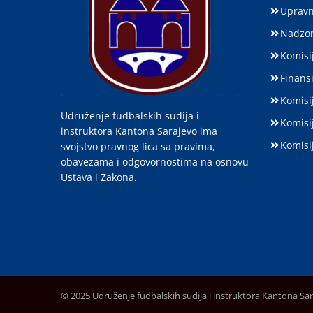
Upravn
Nadzor
Komisij
Finansi
Komisi
Udruženje fudbalskih sudija i
Komisi
instruktora Kantona Sarajevo ima
Komisi
svojstvo pravnog lica sa pravima,
obavezama i odgovornostima na osnovu
Ustava i Zakona.
© 2025 Udruženje fudbalskih sudija i instruktora Kantona Sa