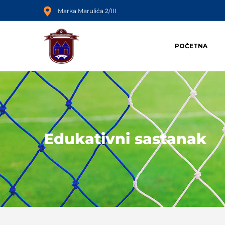
Marka Marulića 2/III
POČETNA
Edukativni sastanak