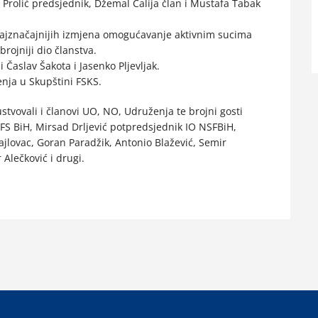
Prolić predsjednik, Džemal Čalija član i Mustafa Tabak
A
 najznačajnijih izmjena omogućavanje aktivnim sucima
brojniji dio članstva.
 Časlav Šakota i Jasenko Pljevljak.
nja u Skupštini FSKS.
stvovali i članovi UO, NO, Udruženja te brojni gosti
S BiH, Mirsad Drljević potpredsjednik IO NSFBiH,
ajlovac, Goran Paradžik, Antonio Blažević, Semir
Alečković i drugi.