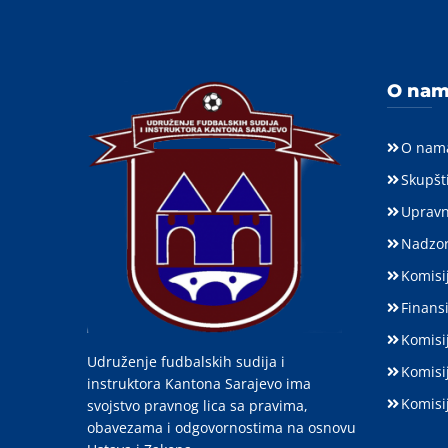
O na
O nam
Skupšt
Upravn
Nadzor
Komisij
Finansi
Komisi
Udruženje fudbalskih sudija i
Komisi
instruktora Kantona Sarajevo ima
Komisi
svojstvo pravnog lica sa pravima,
obavezama i odgovornostima na osnovu