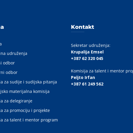
ma
Kontakt
a
Sekretar udruženja:
Krupalija Emsel
ina udruženja
+387 62 320 045
i odbor
Komisija za talent i mentor pr
ni odbor
Peljto Irfan
a za sudije i sudijska pitanja
+387 61 249 562
jsko materijalna komisija
ja za delegiranje
ja za promociju i projekte
ja za talent i mentor program