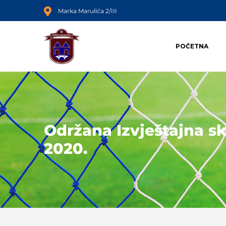
Marka Marulića 2/III
POČETNA
Održana Izvještajna s
2020.