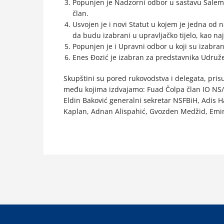
Popunjen je Nadzorni odbor u sastavu Salem 
član.
Usvojen je i novi Statut u kojem je jedna od
da budu izabrani u upravljačko tijelo, kao naj
Popunjen je i Upravni odbor u koji su izabrani
Enes Đozić je izabran za predstavnika Udruže
Skupštini su pored rukovodstva i delegata, prisu
među kojima izdvajamo: Fuad Čolpa član IO NS/F
Eldin Baković generalni sekretar NSFBiH, Adis H
Kaplan, Adnan Alispahić, Gvozden Medžid, Emir 