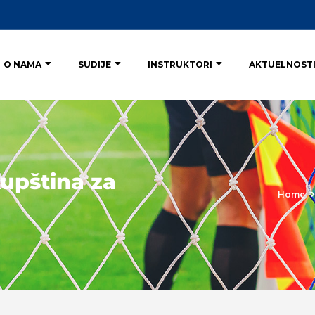
O NAMA
SUDIJE
INSTRUKTORI
AKTUELNOST
kupština za
Home