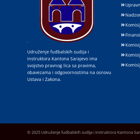
Upravn
Nadzor
Komisij
Finansi
Komisi
Udruženje fudbalskih sudija i
Komisi
instruktora Kantona Sarajevo ima
Komisi
svojstvo pravnog lica sa pravima,
obavezama i odgovornostima na osnovu
Ustava i Zakona.
© 2025 Udruženje fudbalskih sudija i instruktora Kantona Sa