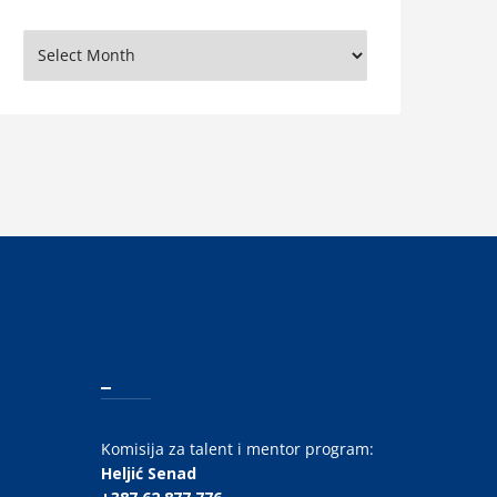
rhiva
_
Komisija za talent i mentor program:
Heljić Senad