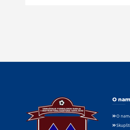
O na
O nam
Skupšt