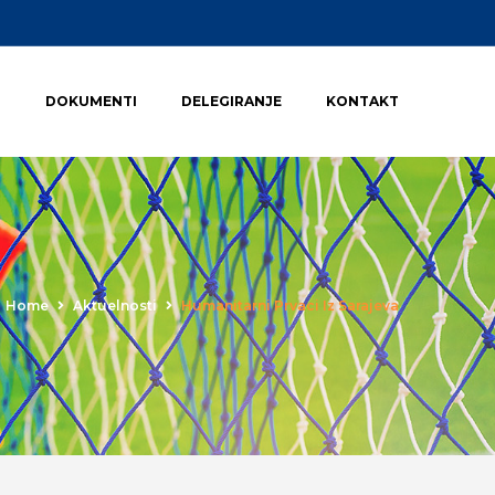
I
DOKUMENTI
DELEGIRANJE
KONTAKT
Home
Aktuelnosti
Humanitarni Prvaci Iz Sarajeva