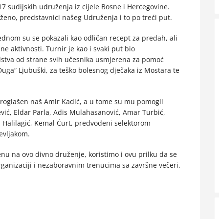
7 sudijskih udruženja iz cijele Bosne i Hercegovine.
uženo, predstavnici našeg Udruženja i to po treći put.
jednom su se pokazali kao odličan recept za predah, ali
 aktivnosti. Turnir je kao i svaki put bio
dstva od strane svih učesnika usmjerena za pomoć
uga“ Ljubuški, za teško bolesnog dječaka iz Mostara te
a proglašen naš Amir Kadić, a u tome su mu pomogli
ić, Eldar Parla, Adis Mulahasanović, Amar Turbić,
 Halilagić, Kemal Ćurt, predvođeni selektorom
evljakom.
nu na ovo divno druženje, koristimo i ovu prilku da se
ganizaciji i nezaboravnim trenucima sa završne večeri.