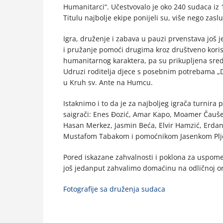
Humanitarci“. Učestvovalo je oko 240 sudaca iz 1
Titulu najbolje ekipe ponijeli su, više nego zasl
Igra, druženje i zabava u pauzi prvenstava još 
i pružanje pomoći drugima kroz društveno korisne
humanitarnog karaktera, pa su prikupljena sre
Udruzi roditelja djece s posebnim potrebama „D
u Kruh sv. Ante na Humcu.
Istaknimo i to da je za najboljeg igrača turnir
saigrači: Enes Đozić, Amar Kapo, Moamer Čaušev
Hasan Merkez, Jasmin Beća, Elvir Hamzić, Erdan
Mustafom Tabakom i pomoćnikom Jasenkom Plj
Pored iskazane zahvalnosti i poklona za uspome
još jedanput zahvalimo domaćinu na odličnoj or
Fotografije sa druženja sudaca