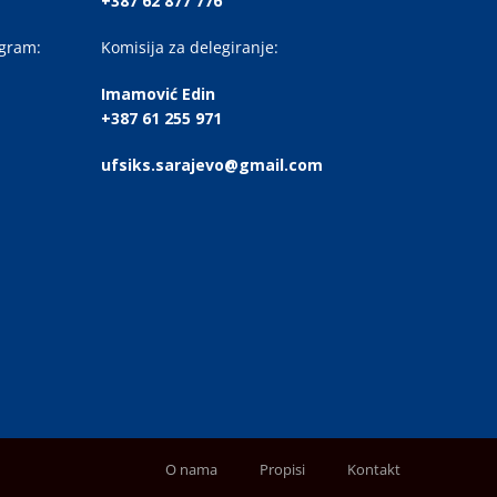
+387 62 877 776
ogram:
Komisija za delegiranje:
Imamović Edin
+387 61 255 971
ufsiks.sarajevo@gmail.com
O nama
Propisi
Kontakt