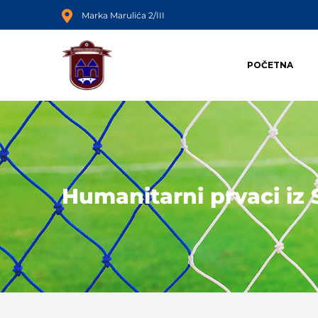
Marka Marulića 2/III
POČETNA
Humanitarni prvaci iz 