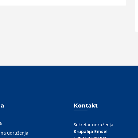
A
ma
Kontakt
a
Sekretar udruženja:
Krupalija Emsel
ina udruženja