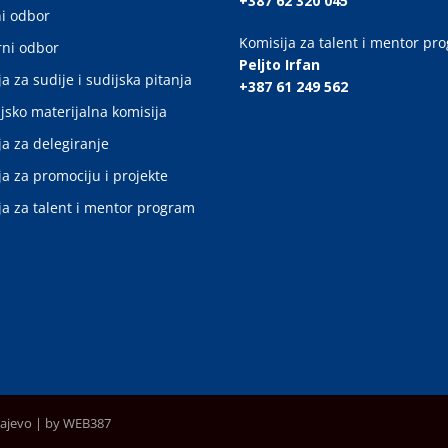
+387 62 320 045
i odbor
Komisija za talent i mentor pr
ni odbor
Peljto Irfan
a za sudije i sudijska pitanja
+387 61 249 562
jsko materijalna komisija
ja za delegiranje
ja za promociju i projekte
ja za talent i mentor program
rajevo |
by WEB387