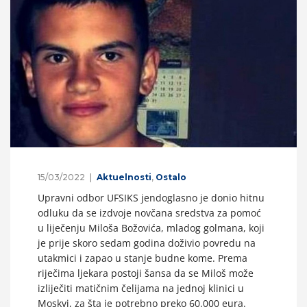
15/03/2022
Aktuelnosti
,
Ostalo
Upravni odbor UFSIKS jendoglasno je donio hitnu
odluku da se izdvoje novčana sredstva za pomoć
u liječenju Miloša Božovića, mladog golmana, koji
je prije skoro sedam godina doživio povredu na
utakmici i zapao u stanje budne kome. Prema
riječima ljekara postoji šansa da se Miloš može
izliječiti matičnim čelijama na jednoj klinici u
Moskvi, za šta je potrebno preko 60.000 eura.