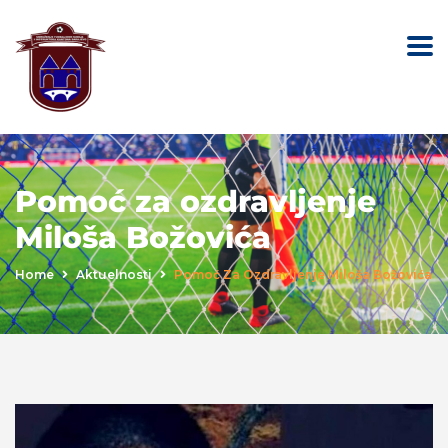
Pomoć za ozdravljenje
Miloša Božovića
Home
Aktuelnosti
Pomoć Za Ozdravljenje Miloša Božovića