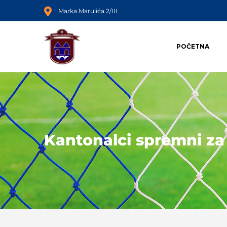
Marka Marulića 2/III
POČETNA
Kantonalci spremni za 