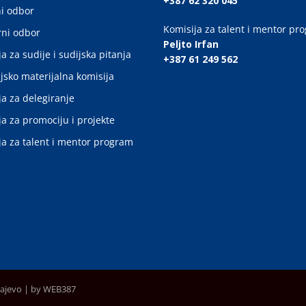
+387 62 320 045
i odbor
Komisija za talent i mentor pr
ni odbor
Peljto Irfan
a za sudije i sudijska pitanja
+387 61 249 562
jsko materijalna komisija
ja za delegiranje
ja za promociju i projekte
ja za talent i mentor program
rajevo |
by WEB387