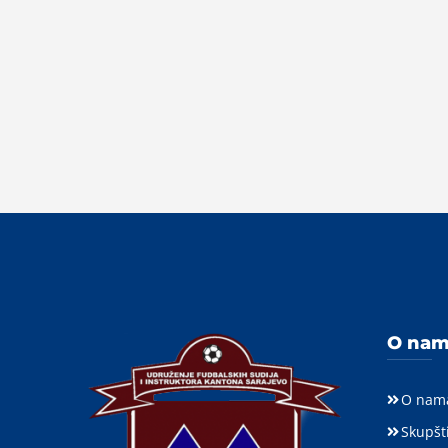
O na
O nam
Skupšt