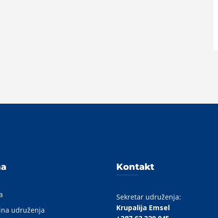
A
ma
Kontakt
a
Sekretar udruženja:
Krupalija Emsel
ina udruženja