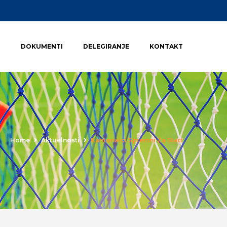
I
DOKUMENTI
DELEGIRANJE
KONTAKT
Home
Aktuelnosti
Kantonalci Spremni Za Start