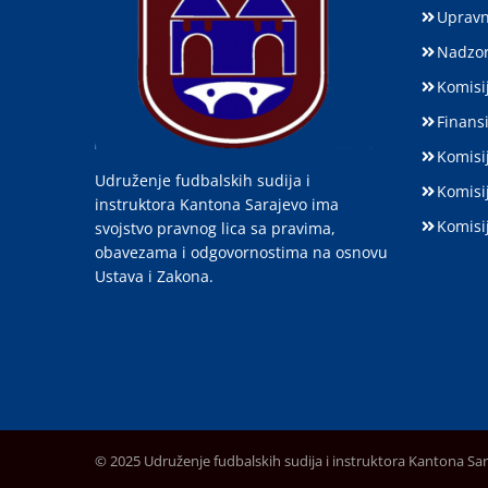
Upravn
Nadzor
Komisij
Finansi
Komisi
Udruženje fudbalskih sudija i
Komisi
instruktora Kantona Sarajevo ima
Komisi
svojstvo pravnog lica sa pravima,
obavezama i odgovornostima na osnovu
Ustava i Zakona.
© 2025 Udruženje fudbalskih sudija i instruktora Kantona Sa