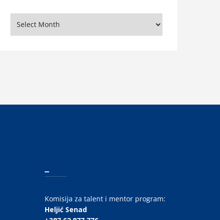
rhiva
_
Komisija za talent i mentor program:
Heljić Senad