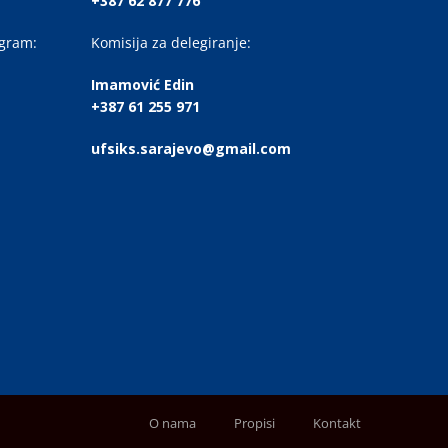
+387 62 877 776
ogram:
Komisija za delegiranje:
Imamović Edin
+387 61 255 971
ufsiks.sarajevo@gmail.com
O nama
Propisi
Kontakt