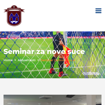
Seminar za nove suce
Home
Aktuelnosti
Seminar Za Nove Suce