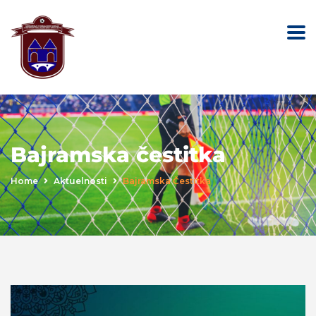
Bajramska čestitka
Home
Aktuelnosti
Bajramska Čestitka