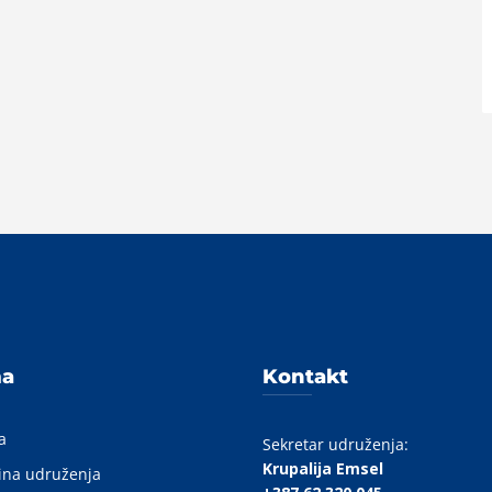
A
ma
Kontakt
a
Sekretar udruženja:
Krupalija Emsel
ina udruženja