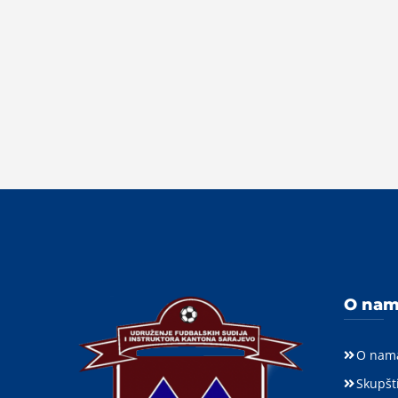
O na
O nam
Skupšt