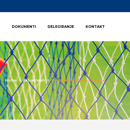
I
DOKUMENTI
DELEGIRANJE
KONTAKT
Home
Aktuelnosti
Nastavak Uspješne Saradnje