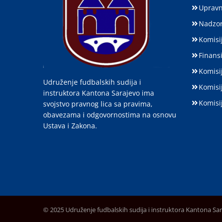
Upravn
Nadzor
Komisij
Finansi
Komisi
Udruženje fudbalskih sudija i
Komisi
instruktora Kantona Sarajevo ima
Komisi
svojstvo pravnog lica sa pravima,
obavezama i odgovornostima na osnovu
Ustava i Zakona.
© 2025 Udruženje fudbalskih sudija i instruktora Kantona Sa