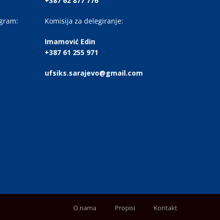
+387 62 877 776
ogram:
Komisija za delegiranje:
Imamović Edin
+387 61 255 971
ufsiks.sarajevo@gmail.com
O nama
Propisi
Kontakt