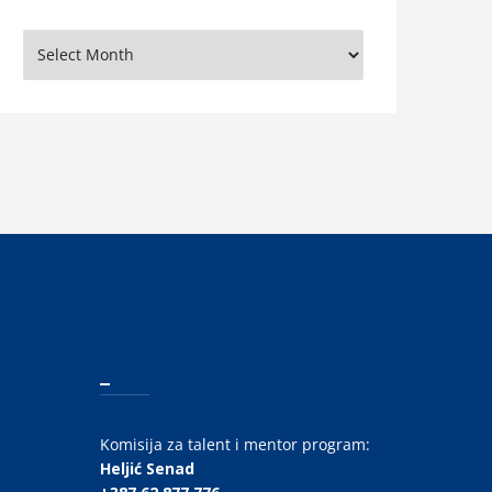
rhiva
_
Komisija za talent i mentor program:
Heljić Senad