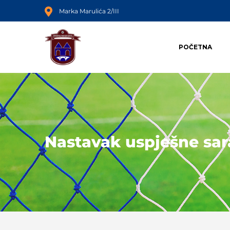
Marka Marulića 2/III
POČETNA
Nastavak uspješne sar