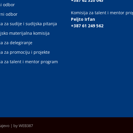
+387 62 320 045
i odbor
Komisija za talent i mentor pr
ni odbor
Peljto Irfan
a za sudije i sudijska pitanja
+387 61 249 562
jsko materijalna komisija
ja za delegiranje
ja za promociju i projekte
ja za talent i mentor program
rajevo |
by WEB387