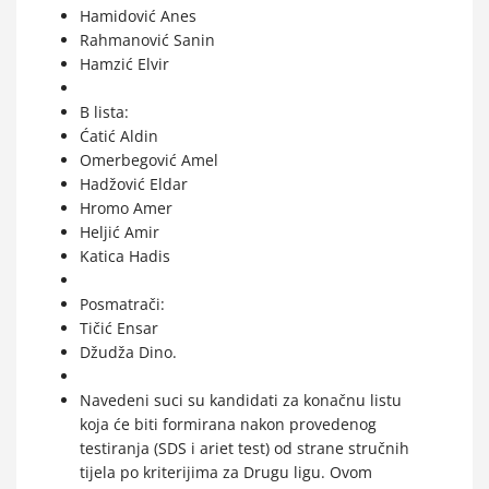
Hamidović Anes
Rahmanović Sanin
Hamzić Elvir
B lista:
Ćatić Aldin
Omerbegović Amel
Hadžović Eldar
Hromo Amer
Heljić Amir
Katica Hadis
Posmatrači:
Tičić Ensar
Džudža Dino.
Navedeni suci su kandidati za konačnu listu
koja će biti formirana nakon provedenog
testiranja (SDS i ariet test) od strane stručnih
tijela po kriterijima za Drugu ligu. Ovom