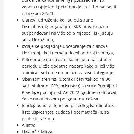
utakmice Kantonalne lige pokazao se kao
veoma uspješan i potrebno je sa istim nastaviti
i u sezoni 22/23,
Članovi Udruženja koji su od strane
Disciplinskog organa pri FSKS pravosnažno
suspendovani na više od 6 mjeseci, isključuju
se iz Udruženja,
Izdaje se posljednje upozorenje za članove
Udruženja koji nemaju dovoljan broj treninga,
Potrebno je da stručne komisije u narednom
periodu ulože dodatne napore kako bi još više
animirali sutkinje da polažu za više kategorije,
Obavezni treninzi (utorak i četvrtak od 18,00
sati minimum 60% prisustvo) za suce Premijer i
Prve lige počinju od 7.6.2022. godine i održavat
će se na atletskom poligonu na Koševu.
Jendoglasno je donesen prijedlog kandidata za
liste uspješnosti sudaca i posmatrača KL za
proteklu sezonu:
A lista:
Hasančić Mirza