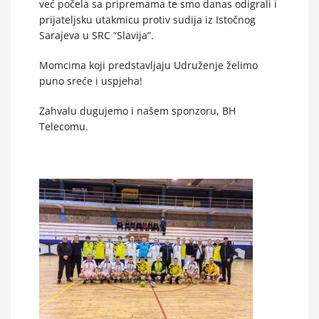
već počela sa pripremama te smo danas odigrali i
prijateljsku utakmicu protiv sudija iz Istočnog
Sarajeva u SRC “Slavija”.
Momcima koji predstavljaju Udruženje želimo
puno sreće i uspjeha!
Zahvalu dugujemo i našem sponzoru, BH
Telecomu.