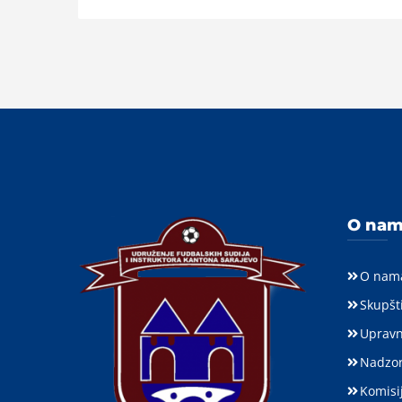
O na
O nam
Skupšt
Upravn
Nadzor
Komisij