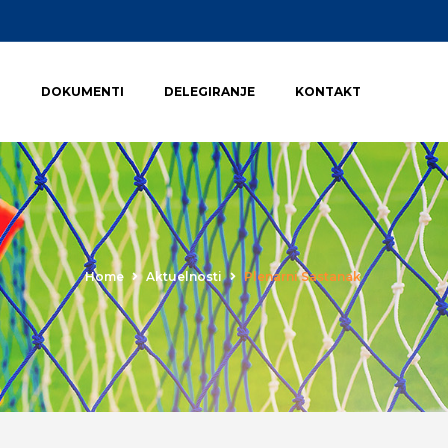
I
DOKUMENTI
DELEGIRANJE
KONTAKT
Home
Aktuelnosti
Plenarni Sastanak