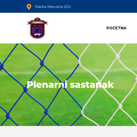
Marka Marulića 2/III
POČETNA
Plenarni sastanak