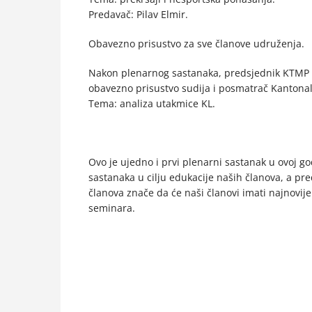
Predavač: Pilav Elmir.
Obavezno prisustvo za sve članove udruženja.
Nakon plenarnog sastanaka, predsjednik KTMP Irf
obavezno prisustvo sudija i posmatrač Kantonal
Tema: analiza utakmice KL.
Ovo je ujedno i prvi plenarni sastanak u ovoj g
sastanaka u cilju edukacije naših članova, a pre
članova znače da će naši članovi imati najnovije
seminara.