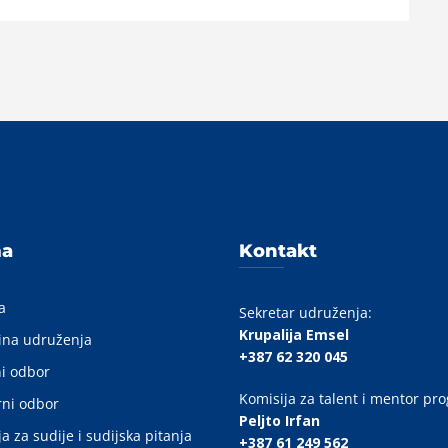
ma
Kontakt
a
Sekretar udruženja:
Krupalija Emsel
ina udruženja
+387 62 320 045
i odbor
Komisija za talent i mentor pr
ni odbor
Peljto Irfan
a za sudije i sudijska pitanja
+387 61 249 562