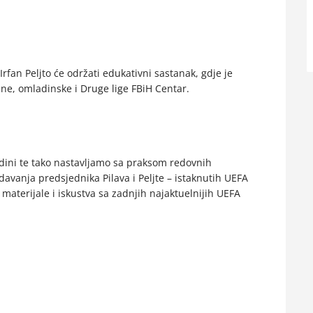
A
an Peljto će održati edukativni sastanak, gdje je
ne, omladinske i Druge lige FBiH Centar.
odini te tako nastavljamo sa praksom redovnih
davanja predsjednika Pilava i Peljte – istaknutih UEFA
 materijale i iskustva sa zadnjih najaktuelnijih UEFA