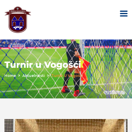
Turnir u Vogošći
Home
Aktuelnosti
Turnir U Vogošći