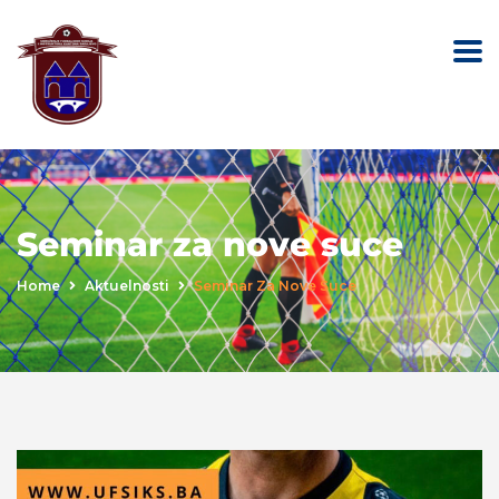
Seminar za nove suce
Home
Aktuelnosti
Seminar Za Nove Suce