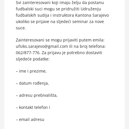
Svi zainteresovani koji imaju želju da postanu
fudbalski suci mogu se pridružiti Udruženju
fudbalskih sudija i instruktora Kantona Sarajevo
ukoliko se prijave na sljedeći seminar za nove
suce.
Zainteresovani se mogu prijaviti putem emila:
ufsiks.sarajevo@gmail.com ili na broj telefona:
062/877-776. Za prijavu je potrebno dostaviti
sljedeće podatke:
– ime i prezime,
– datum rođenja,
– adresu prebivališta,
– kontakt telefon i
– email adresu