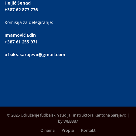
Heljić Senad
+387 62 877 776
Komisija za delegiranje:
Imamović Edin
+387 61 255 971
ufsiks.sarajevo@gmail.com
© 2025 Udruženje fudbalskih sudija i instruktora Kantona Sarajevo |
by WEB387
O nama
Propisi
Kontakt