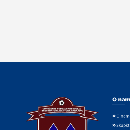
O na
O nam
Skupšt