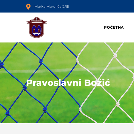
Marka Marulića 2/III
POČETNA
Pravoslavni Božić