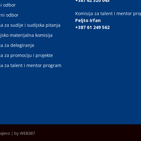
+387 62 320 045
i odbor
Komisija za talent i mentor pr
ni odbor
Peljto Irfan
a za sudije i sudijska pitanja
+387 61 249 562
jsko materijalna komisija
ja za delegiranje
ja za promociju i projekte
ja za talent i mentor program
rajevo |
by WEB387