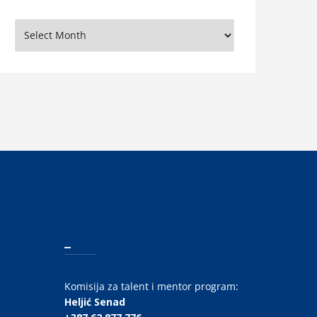
rhiva
_
Komisija za talent i mentor program:
Heljić Senad