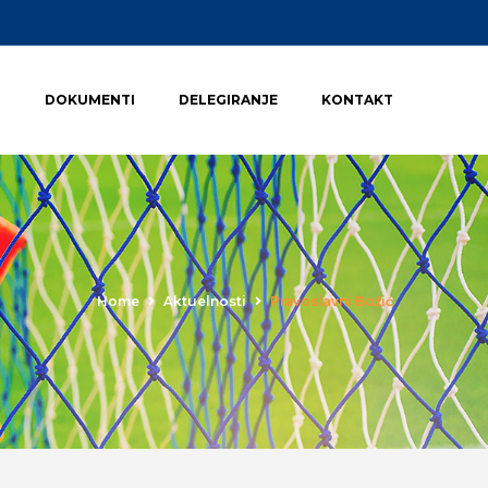
I
DOKUMENTI
DELEGIRANJE
KONTAKT
Home
Aktuelnosti
Pravoslavni Božić