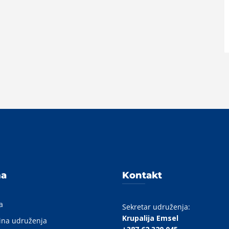
A
ma
Kontakt
a
Sekretar udruženja:
Krupalija Emsel
ina udruženja