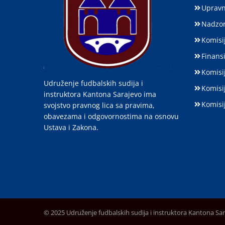
Upravn
Nadzor
Komisij
Finansi
Komisi
Udruženje fudbalskih sudija i
Komisi
instruktora Kantona Sarajevo ima
Komisi
svojstvo pravnog lica sa pravima,
obavezama i odgovornostima na osnovu
Ustava i Zakona.
© 2025 Udruženje fudbalskih sudija i instruktora Kantona Sa