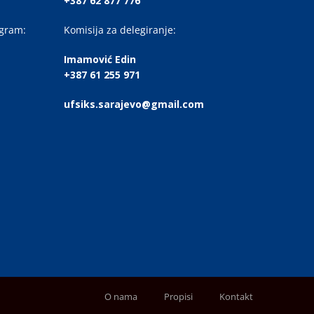
+387 62 877 776
ogram:
Komisija za delegiranje:
Imamović Edin
+387 61 255 971
ufsiks.sarajevo@gmail.com
O nama
Propisi
Kontakt