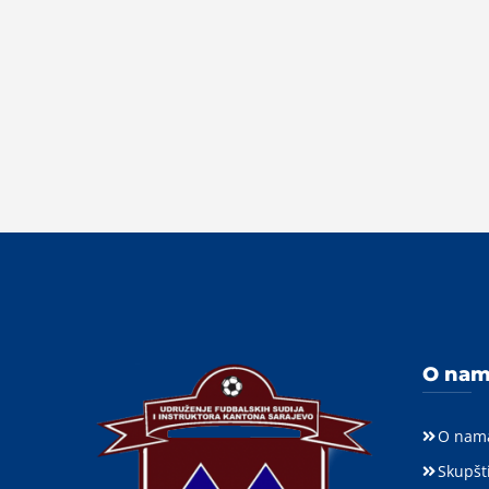
O na
O nam
Skupšt