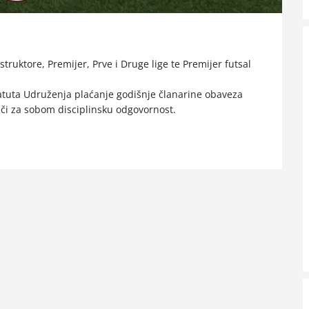
uktore, Premijer, Prve i Druge lige te Premijer futsal
atuta Udruženja plaćanje godišnje članarine obaveza
ači za sobom disciplinsku odgovornost.