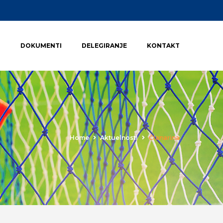
I
DOKUMENTI
DELEGIRANJE
KONTAKT
Home
Aktuelnosti
Članarina