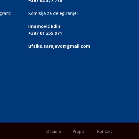
+387 62 877 776
ogram:
Komisija za delegiranje:
Imamović Edin
+387 61 255 971
ufsiks.sarajevo@gmail.com
O nama
Propisi
Kontakt