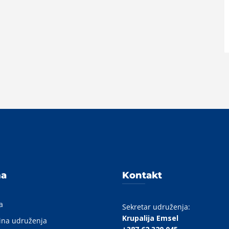
A
ma
Kontakt
a
Sekretar udruženja:
Krupalija Emsel
ina udruženja