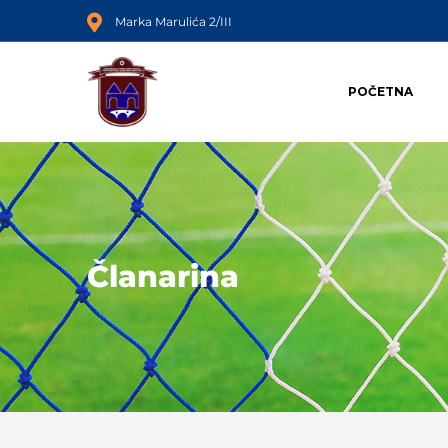
Marka Marulića 2/III
POČETNA
Članarina