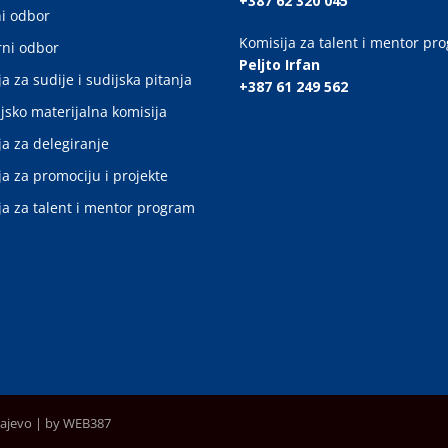
+387 62 320 045
i odbor
Komisija za talent i mentor pr
ni odbor
Peljto Irfan
a za sudije i sudijska pitanja
+387 61 249 562
jsko materijalna komisija
ja za delegiranje
ja za promociju i projekte
ja za talent i mentor program
rajevo |
by WEB387