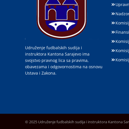
Upravn
Nadzor
Komisij
Finansi
Komisi
Udruženje fudbalskih sudija i
Komisi
instruktora Kantona Sarajevo ima
Komisi
svojstvo pravnog lica sa pravima,
obavezama i odgovornostima na osnovu
Ustava i Zakona.
© 2025 Udruženje fudbalskih sudija i instruktora Kantona Sa