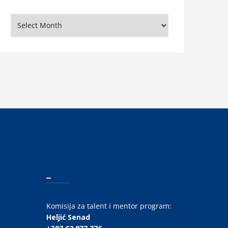
rhiva
_
Komisija za talent i mentor program:
Heljić Senad