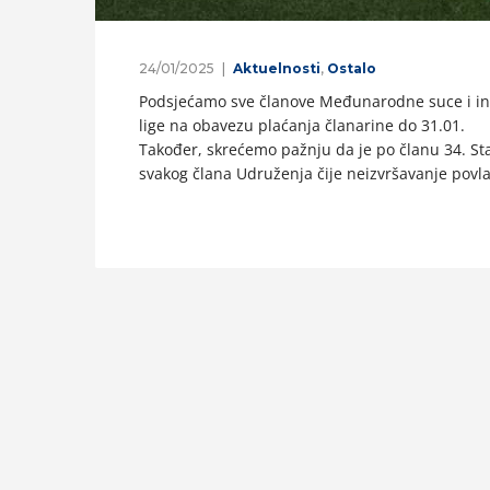
24/01/2025
Aktuelnosti
,
Ostalo
Podsjećamo sve članove Međunarodne suce i instr
lige na obavezu plaćanja članarine do 31.01.
Također, skrećemo pažnju da je po članu 34. St
svakog člana Udruženja čije neizvršavanje povl