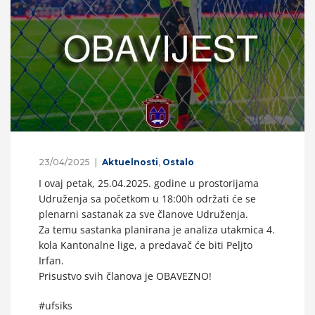
23/04/2025
Aktuelnosti
,
Ostalo
I ovaj petak, 25.04.2025. godine u prostorijama
Udruženja sa početkom u 18:00h održati će se
plenarni sastanak za sve članove Udruženja.
Za temu sastanka planirana je analiza utakmica 4.
kola Kantonalne lige, a predavač će biti Peljto
Irfan.
Prisustvo svih članova je OBAVEZNO!
#ufsiks