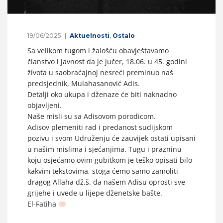
19/06/2025
Aktuelnosti
,
Ostalo
Sa velikom tugom i žalošću obavještavamo
članstvo i javnost da je jučer, 18.06. u 45. godini
života u saobraćajnoj nesreći preminuo naš
predsjednik, Mulahasanović Adis.
Detalji oko ukupa i dženaze će biti naknadno
objavljeni.
Naše misli su sa Adisovom porodicom.
Adisov plemeniti rad i predanost sudijskom
pozivu i svom Udruženju će zauvijek ostati upisani
u našim mislima i sjećanjima. Tugu i prazninu
koju osjećamo ovim gubitkom je teško opisati bilo
kakvim tekstovima, stoga ćemo samo zamoliti
dragog Allaha dž.š. da našem Adisu oprosti sve
grijehe i uvede u lijepe dženetske bašte.
El-Fatiha