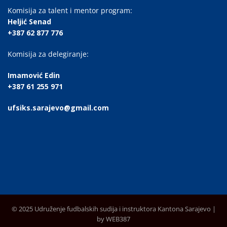
Komisija za talent i mentor program:
Heljić Senad
+387 62 877 776
Komisija za delegiranje:
Imamović Edin
+387 61 255 971
ufsiks.sarajevo@gmail.com
© 2025 Udruženje fudbalskih sudija i instruktora Kantona Sarajevo |
by WEB387