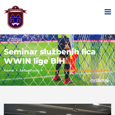
Seminar službenih lica
WWIN lige BiH
Home
Aktuelnosti
Seminar Službenih Lica WWIN Lige BiH