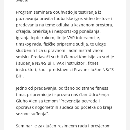
Program seminara obuhvatio je testiranja iz
poznavanja pravila fudbalske igre, video testove i
predavanja na teme odluka u kaznenom prostoru,
ofsajda, prekršaja i nesportskog ponašanja,
igranja lopte rukom, linije VAR intervencije,
timskog rada, fizičke pripreme sudija, te uloge
službenih lica u pravnom i administrativnom
smislu. Predavači su bili članovi Komisije za sudije
i suđenje NS/FS BiH, VAR instruktori, fitnes
instruktori, kao i predstavnici Pravne službe NS/FS
BiH.
Jedno od predavanja, održano od strane fitness
tima, pripremio je i sproveo naš član Udruženja
Gluho Alen sa temom “Prevencija povreda i
oporavak nogometnih sudaca od početka do kraja
sezone suđenja”.
Seminar je zaključen rezimeom rada i provjerom