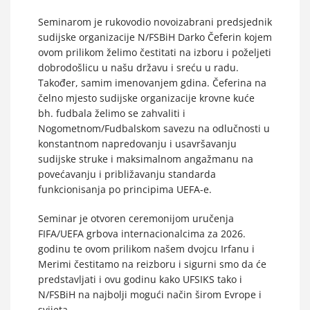
Seminarom je rukovodio novoizabrani predsjednik
sudijske organizacije N/FSBiH Darko Čeferin kojem
ovom prilikom želimo čestitati na izboru i poželjeti
dobrodošlicu u našu državu i sreću u radu.
Također, samim imenovanjem gdina. Čeferina na
čelno mjesto sudijske organizacije krovne kuće
bh. fudbala želimo se zahvaliti i
Nogometnom/Fudbalskom savezu na odlučnosti u
konstantnom napredovanju i usavršavanju
sudijske struke i maksimalnom angažmanu na
povećavanju i približavanju standarda
funkcionisanja po principima UEFA-e.
Seminar je otvoren ceremonijom uručenja
FIFA/UEFA grbova internacionalcima za 2026.
godinu te ovom prilikom našem dvojcu Irfanu i
Merimi čestitamo na reizboru i sigurni smo da će
predstavljati i ovu godinu kako UFSIKS tako i
N/FSBiH na najbolji mogući način širom Evrope i
svijeta.