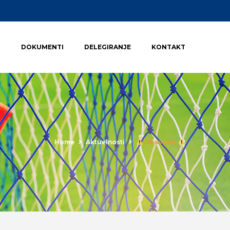
I
DOKUMENTI
DELEGIRANJE
KONTAKT
Home
Aktuelnosti
Obavijest