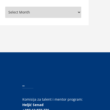
rhiva
_
Komisija za talent i mentor program:
Heljić Senad