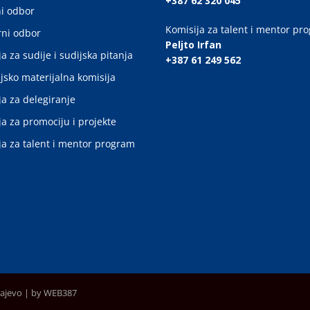
+387 62 320 045
i odbor
Komisija za talent i mentor pr
ni odbor
Peljto Irfan
a za sudije i sudijska pitanja
+387 61 249 562
jsko materijalna komisija
ja za delegiranje
ja za promociju i projekte
ja za talent i mentor program
rajevo |
by WEB387