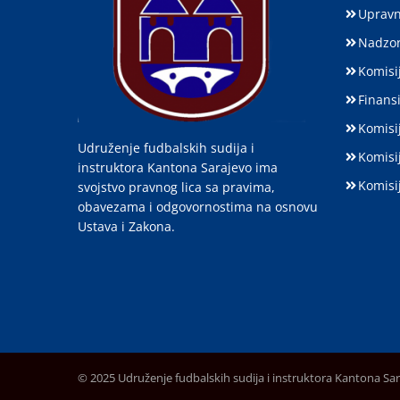
Upravn
Nadzor
Komisij
Finansi
Komisi
Udruženje fudbalskih sudija i
Komisi
instruktora Kantona Sarajevo ima
Komisi
svojstvo pravnog lica sa pravima,
obavezama i odgovornostima na osnovu
Ustava i Zakona.
© 2025 Udruženje fudbalskih sudija i instruktora Kantona Sa