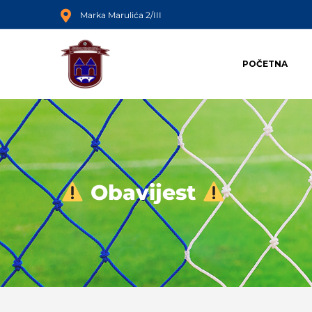
Marka Marulića 2/III
POČETNA
Obavijest