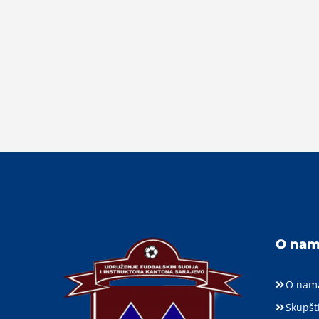
O na
O nam
Skupšt