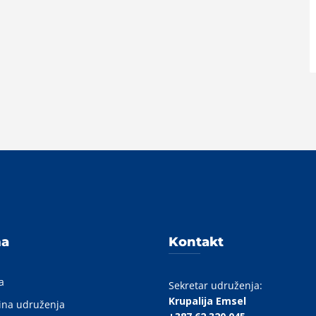
A
ma
Kontakt
a
Sekretar udruženja:
Krupalija Emsel
ina udruženja