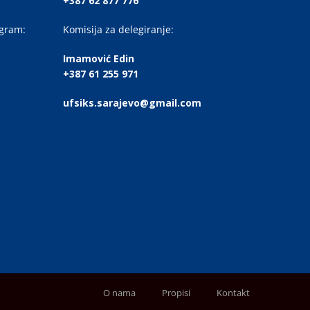
+387 62 877 776
ogram:
Komisija za delegiranje:
Imamović Edin
+387 61 255 971
ufsiks.sarajevo@gmail.com
O nama
Propisi
Kontakt