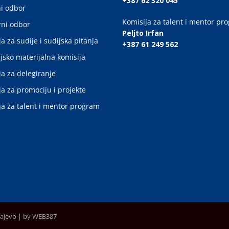
+387 62 320 045
i odbor
Komisija za talent i mentor pr
ni odbor
Peljto Irfan
a za sudije i sudijska pitanja
+387 61 249 562
jsko materijalna komisija
ja za delegiranje
ja za promociju i projekte
ja za talent i mentor program
rajevo |
by WEB387