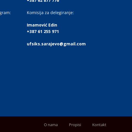
+387 62 877 776
ogram:
Komisija za delegiranje:
Imamović Edin
+387 61 255 971
ufsiks.sarajevo@gmail.com
O nama
Propisi
Kontakt