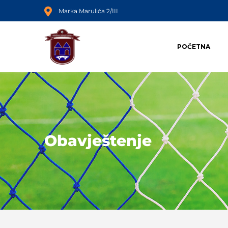
Marka Marulića 2/III
POČETNA
Obavještenje