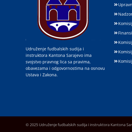
Upravn
Nadzor
Komisij
Finansi
Komisi
Udruženje fudbalskih sudija i
Komisi
instruktora Kantona Sarajevo ima
Komisi
svojstvo pravnog lica sa pravima,
obavezama i odgovornostima na osnovu
Ustava i Zakona.
© 2025 Udruženje fudbalskih sudija i instruktora Kantona Sa