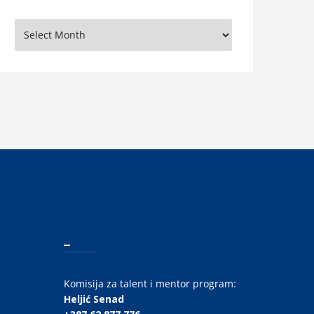
rhiva
_
Komisija za talent i mentor program:
Heljić Senad