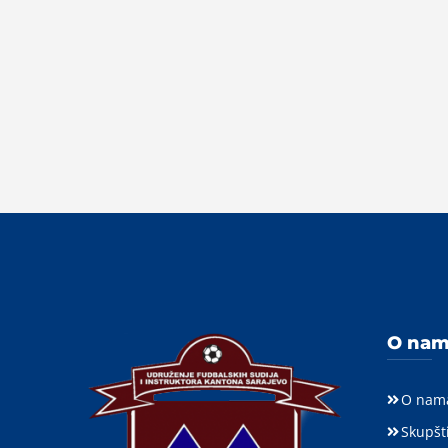
O na
O nam
Skupšt