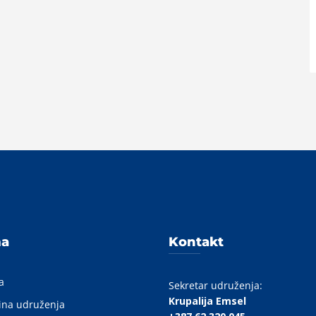
A
ma
Kontakt
a
Sekretar udruženja:
Krupalija Emsel
ina udruženja