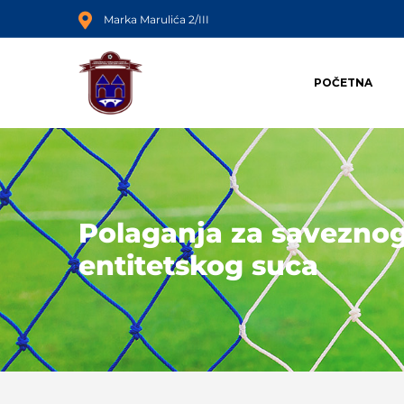
Marka Marulića 2/III
POČETNA
Polaganja za saveznog
entitetskog suca