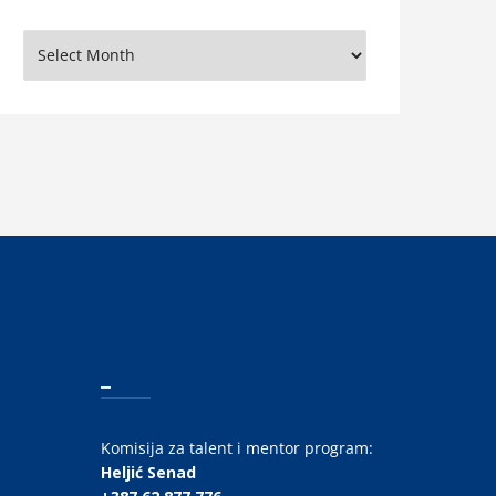
rhiva
_
Komisija za talent i mentor program:
Heljić Senad