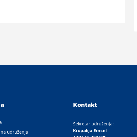
A
ma
Kontakt
a
Sekretar udruženja:
Krupalija Emsel
ina udruženja