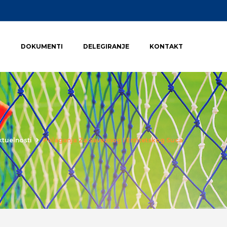
I
DOKUMENTI
DELEGIRANJE
KONTAKT
ktuelnosti
Polaganja Za Saveznog I Entitetskog Suca