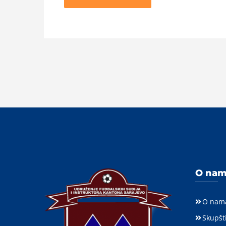
O na
O nam
Skupšt