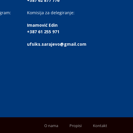
+387 62 877 776
ogram:
Komisija za delegiranje:
Imamović Edin
+387 61 255 971
ufsiks.sarajevo@gmail.com
O nama
Propisi
Kontakt