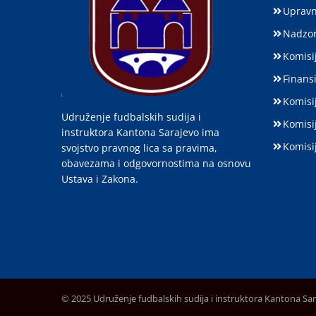
Upravn
Nadzor
Komisij
Finansi
Komisi
Udruženje fudbalskih sudija i
Komisi
instruktora Kantona Sarajevo ima
Komisi
svojstvo pravnog lica sa pravima,
obavezama i odgovornostima na osnovu
Ustava i Zakona.
© 2025 Udruženje fudbalskih sudija i instruktora Kantona Sa