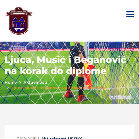
Ljuca, Musić i Beganović
na korak do diplome
Home
Aktuelnosti
Ljuca, Musić I Beganović Na Korak Do Diplome
11/02/2015
Aktuelnosti
,
UFSIKS