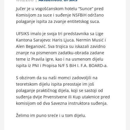
Jučer je u vogošćanskom hotelu “Sunce” pred
Komisijom za suce i suđenje NSFBiH održano
polaganje ispita za zvanje entitetskog suca.
UFSIKS imalo je svoja tri predstavnika sa Lige
Kantona Sarajevo: Haris Ljuca, Nermin Musić i
Alen Beganović. Sva trojica su iskazali zavidno
znanje na pismenom zadatku‐obrada zadane
teme iz Pravila igre, kao i na usmenom dijelu
ispita iz PNI i Propisa N/F S BiH I. F.A. BOARD‐a.
S obzirom da su naši momci zadovoljili na
teoretskom dijelu ispita preostaje im još
polaganje praktičnog dijela, koji se sastoji od
suđenja dvije Prvenstvene ili Kup utakmice pred
komisijom od dva Savezna instruktora suđenja.
Želimo im puno sreće i u tom dijelu.