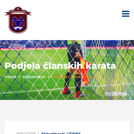
Podjela članskih karata
Home
Aktuelnosti
Podjela Članskih Karata
19/02/2015
Aktuelnosti
,
UFSIKS