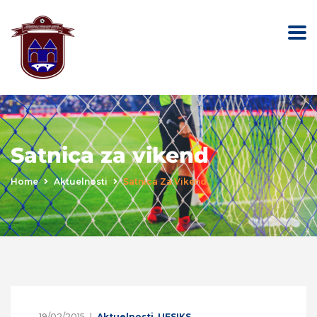
Satnica za vikend
Home
Aktuelnosti
Satnica Za Vikend
19/02/2015
Aktuelnosti
,
UFSIKS