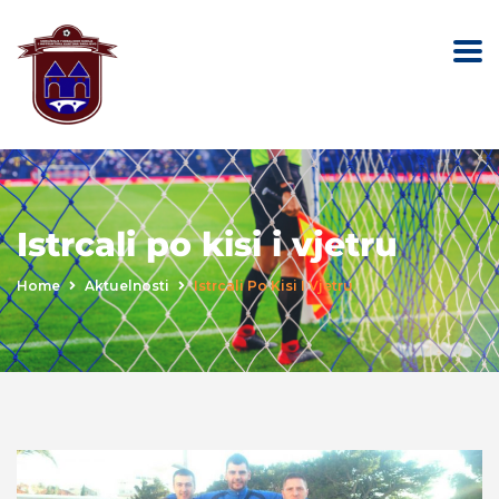
Istrcali po kisi i vjetru
Home
Aktuelnosti
Istrcali Po Kisi I Vjetru