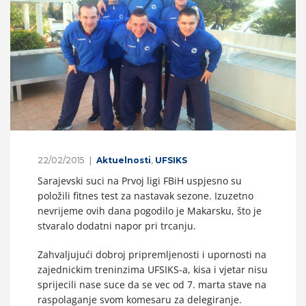
22/02/2015
Aktuelnosti
,
UFSIKS
Sarajevski suci na Prvoj ligi FBiH uspjesno su
položili fitnes test za nastavak sezone. Izuzetno
nevrijeme ovih dana pogodilo je Makarsku, što je
stvaralo dodatni napor pri trcanju.
Zahvaljujući dobroj pripremljenosti i upornosti na
zajednickim treninzima UFSIKS-a, kisa i vjetar nisu
sprijecili nase suce da se vec od 7. marta stave na
raspolaganje svom komesaru za delegiranje.