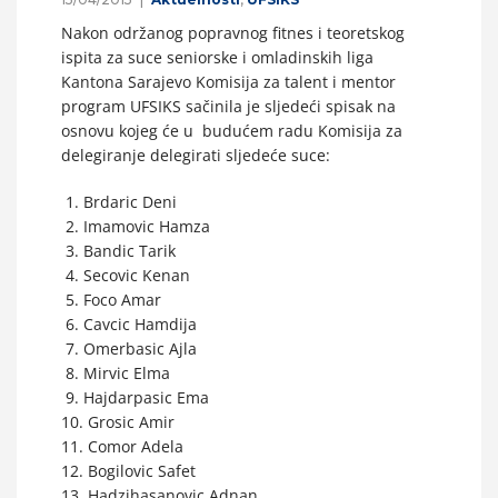
Nakon održanog popravnog fitnes i teoretskog
ispita za suce seniorske i omladinskih liga
Kantona Sarajevo Komisija za talent i mentor
program UFSIKS sačinila je sljedeći spisak na
osnovu kojeg će u budućem radu Komisija za
delegiranje delegirati sljedeće suce:
1. Brdaric Deni
2. Imamovic Hamza
3. Bandic Tarik
4. Secovic Kenan
5. Foco Amar
6. Cavcic Hamdija
7. Omerbasic Ajla
8. Mirvic Elma
9. Hajdarpasic Ema
10. Grosic Amir
11. Comor Adela
12. Bogilovic Safet
13. Hadzihasanovic Adnan