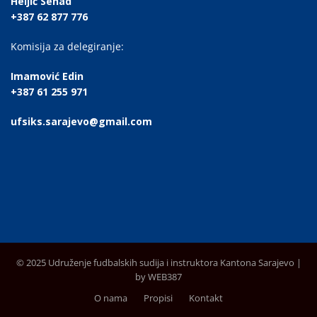
Heljić Senad
+387 62 877 776
Komisija za delegiranje:
Imamović Edin
+387 61 255 971
ufsiks.sarajevo@gmail.com
© 2025 Udruženje fudbalskih sudija i instruktora Kantona Sarajevo |
by WEB387
O nama
Propisi
Kontakt