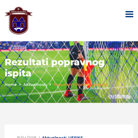
Rezultati popravnog
ispita
Home
Aktuelnosti
Rezultati Popravnog Ispita
15/04/2015
Aktuelnosti
,
UFSIKS