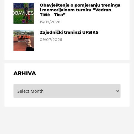
Obavještenje o pomjeranju treninga
i memorijalnom turniru “Vedran
Tičić – Tica”
15/07/2026
Zajednički treninzi UFSIKS
09/07/2026
ARHIVA
Arhiva