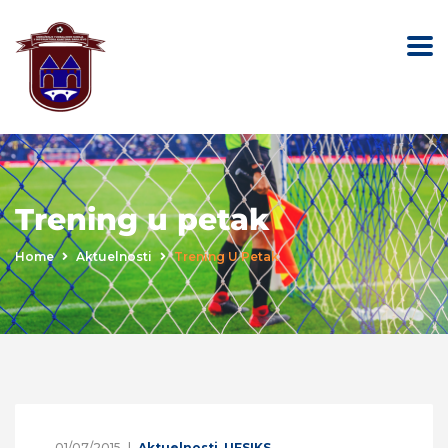
Trening u petak
Home
Aktuelnosti
Trening U Petak
01/07/2015
Aktuelnosti
,
UFSIKS