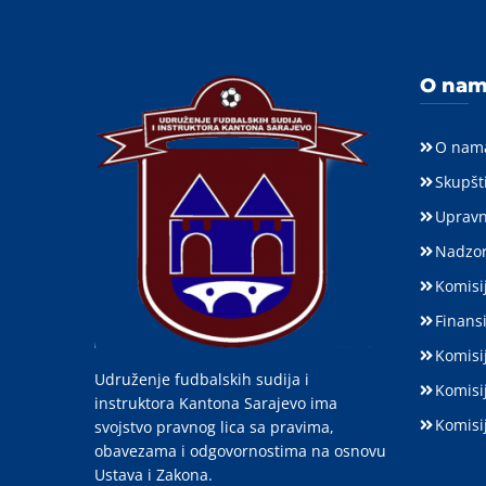
O na
O nam
Skupšt
Upravn
Nadzor
Komisij
Finansi
Komisi
Udruženje fudbalskih sudija i
Komisi
instruktora Kantona Sarajevo ima
Komisi
svojstvo pravnog lica sa pravima,
obavezama i odgovornostima na osnovu
Ustava i Zakona.