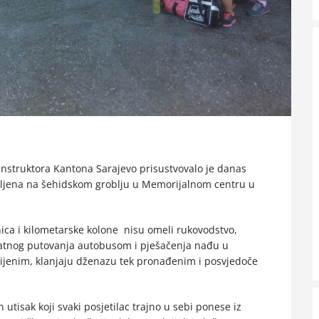
instruktora Kantona Sarajevo prisustvovalo je danas
avljena na šehidskom groblju u Memorijalnom centru u
ica i kilometarske kolone nisu omeli rukovodstvo,
satnog putovanja autobusom i pješačenja nađu u
ijenim, klanjaju dženazu tek pronađenim i posvjedoče
n utisak koji svaki posjetilac trajno u sebi ponese iz