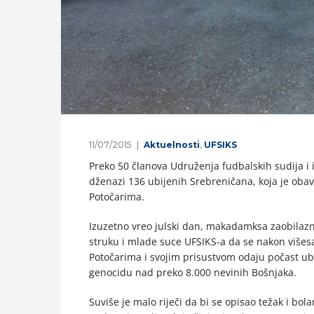
11/07/2015
Aktuelnosti
,
UFSIKS
Preko 50 članova Udruženja fudbalskih sudija i 
dženazi 136 ubijenih Srebreničana, koja je ob
Potočarima.
Izuzetno vreo julski dan, makadamksa zaobilazn
struku i mlade suce UFSIKS-a da se nakon više
Potočarima i svojim prisustvom odaju počast ub
genocidu nad preko 8.000 nevinih Bošnjaka.
Suviše je malo riječi da bi se opisao težak i bola