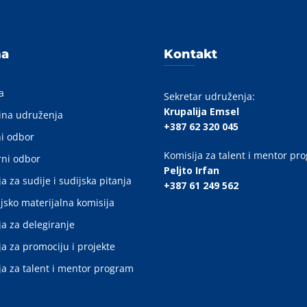
ma
Kontakt
a
Sekretar udruženja:
Krupalija Emsel
ina udruženja
+387 62 320 045
i odbor
Komisija za talent i mentor pr
ni odbor
Peljto Irfan
a za sudije i sudijska pitanja
+387 61 249 562
jsko materijalna komisija
ja za delegiranje
ja za promociju i projekte
ja za talent i mentor program