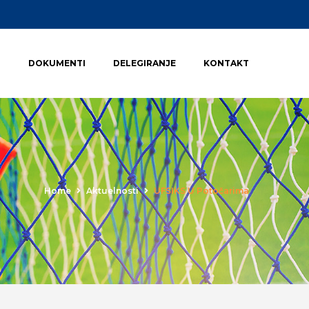
I
DOKUMENTI
DELEGIRANJE
KONTAKT
Home
Aktuelnosti
UFSIKS U Potočarima