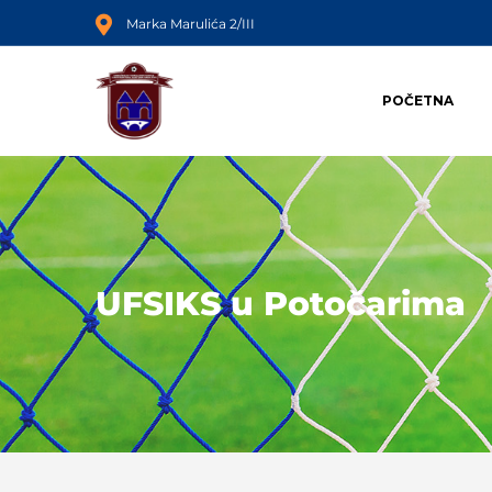
Marka Marulića 2/III
POČETNA
UFSIKS u Potočarima