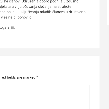
etu svi članovi Udruženja dobro podnijeli, zdušno
rojekata u cilju očuvanja sjećanja na strahote
A
godina, ali i uključivanja mladih članova u društveno-
 više ne bi ponovilo.
ogaleriji.
red fields are marked
*