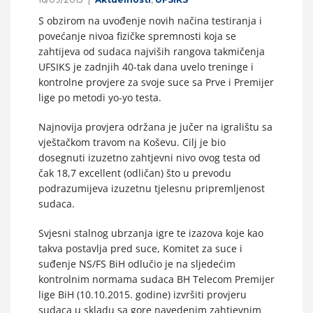
S obzirom na uvođenje novih načina testiranja i
povećanje nivoa fizičke spremnosti koja se
zahtijeva od sudaca najviših rangova takmičenja
UFSIKS je zadnjih 40-tak dana uvelo treninge i
kontrolne provjere za svoje suce sa Prve i Premijer
lige po metodi yo-yo testa.
Najnovija provjera održana je jučer na igralištu sa
vještačkom travom na Koševu. Cilj je bio
dosegnuti izuzetno zahtjevni nivo ovog testa od
čak 18,7 excellent (odličan) što u prevodu
podrazumijeva izuzetnu tjelesnu pripremljenost
sudaca.
Svjesni stalnog ubrzanja igre te izazova koje kao
takva postavlja pred suce, Komitet za suce i
suđenje NS/FS BiH odlučio je na sljedećim
kontrolnim normama sudaca BH Telecom Premijer
lige BiH (10.10.2015. godine) izvršiti provjeru
sudaca u skladu sa gore navedenim zahtjevnim