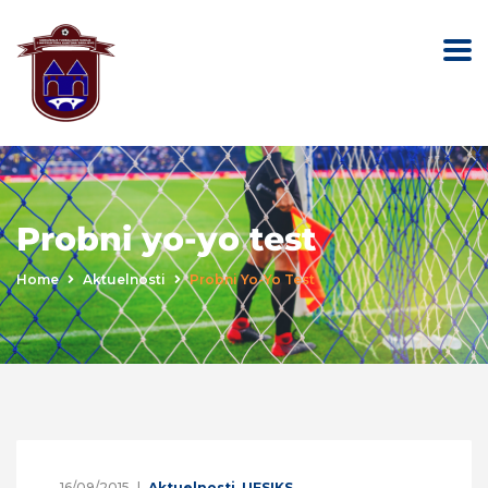
Probni yo-yo test
Home
Aktuelnosti
Probni Yo-Yo Test
16/09/2015
Aktuelnosti
,
UFSIKS